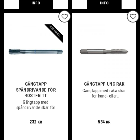
INFO
INFO
Lägg till i favoriter
Lägg
R
O
S
T
F
R
IA
O
C
S
Y
R
A
F
A
S
T
A
S
T
Å
H
L
GÄNGTAPP
GÄNGTAPP UNC RAK
SPÅNDRIVANDE FÖR
Gängtapp med raka skär
ROSTFRITT
för hand- eller
maskingängning av
Gängtapp med
genomgående eller
spåndrivande skär för
bottenhål.
gängning av genomgående
hål
232
534
KR
KR