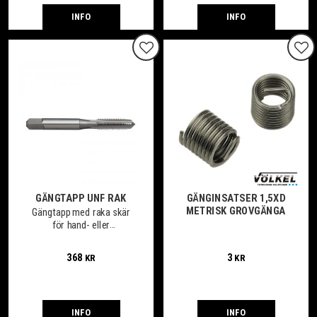
INFO
INFO
Lägg till i favoriter
Lägg
GÄNGTAPP UNF RAK
GÄNGINSATSER 1,5XD
METRISK GROVGÄNGA
Gängtapp med raka skär
för hand- eller
maskingängning av
genomgående eller
368
3
KR
KR
bottenhål.
INFO
INFO