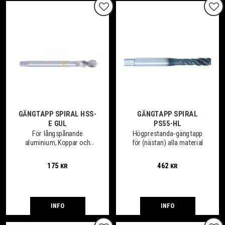
Lägg till i favoriter
Lägg
GÄNGTAPP SPIRAL HSS-
GÄNGTAPP SPIRAL
E GUL
PS55-HL
För långspånande
Högprestanda-gängtapp
aluminium, Koppar och
för (nästan) alla material
mässing
175
462
KR
KR
INFO
INFO