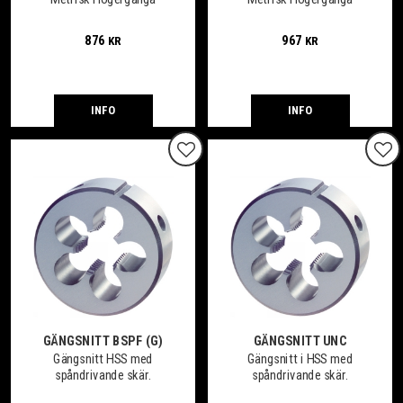
876
967
KR
KR
INFO
INFO
Lägg till i favoriter
Lägg
GÄNGSNITT BSPF (G)
GÄNGSNITT UNC
Gängsnitt HSS med
Gängsnitt i HSS med
spåndrivande skär.
spåndrivande skär.