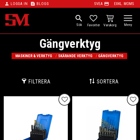
person
feed
payment
LOGGA IN
BLOGG
SVEA
EXKL. MOMS
Meny
search
KUNDVAGN
FAVORITER
Gängverktyg
MASKINER & VERKTYG
SKÄRANDE VERKTYG
GÄNGVERKTYG
FILTRERA
SORTERA
Lägg till i favoriter
Lägg