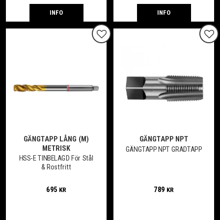
INFO
INFO
Lägg till i favoriter
Lägg
GÄNGTAPP LÅNG (M)
GÄNGTAPP NPT
METRISK
GÄNGTAPP NPT GRADTAPP
HSS-E TINBELAGD För Stål
& Rostfritt
695
789
KR
KR