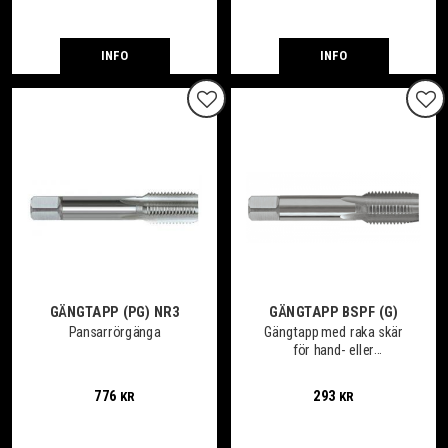
INFO
INFO
Lägg till i favoriter
Lägg
GÄNGTAPP (PG) NR3
GÄNGTAPP BSPF (G)
Pansarrörgänga
Gängtapp med raka skär
för hand- eller
maskingängning av
genomgående eller
776
293
KR
KR
bottenhål. Nr 2