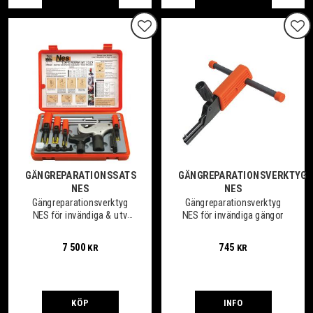
Lägg till i favoriter
Lägg
GÄNGREPARATIONSSATS
GÄNGREPARATIONSVERKTYG
NES
NES
Gängreparationsverktyg
Gängreparationsverktyg
NES för invändiga & utv
NES för invändiga gängor
gängor
7 500
745
KR
KR
KÖP
INFO