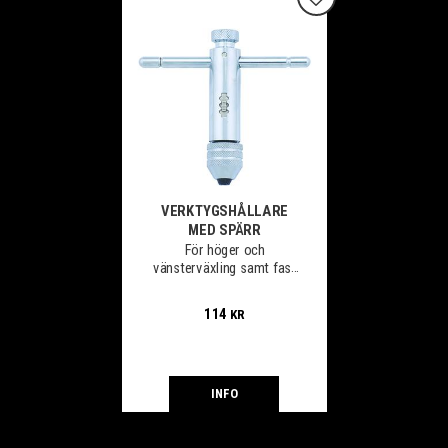
Lägg till i favoriter
VERKTYGSHÅLLARE
MED SPÄRR
För höger och
vänsterväxling samt fast
användning
114
KR
INFO