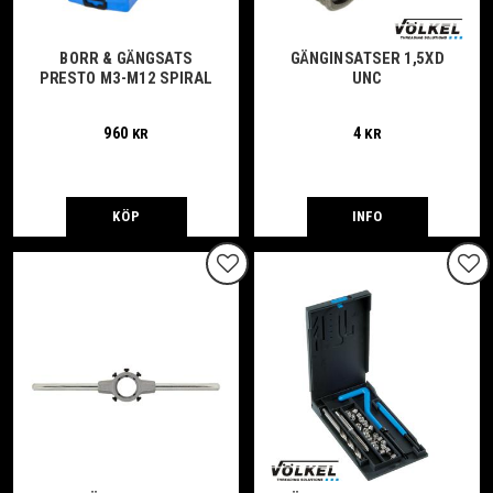
BORR & GÄNGSATS
GÄNGINSATSER 1,5XD
PRESTO M3-M12 SPIRAL
UNC
960
4
KR
KR
KÖP
INFO
Lägg till i favoriter
Lägg