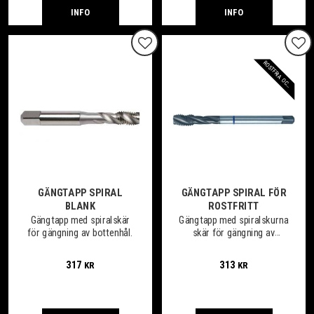
INFO
INFO
Lägg till i favoriter
Lägg
I
H
L
GÄNGTAPP SPIRAL
GÄNGTAPP SPIRAL FÖR
BLANK
ROSTFRITT
Gängtapp med spiralskär
Gängtapp med spiralskurna
för gängning av bottenhål.
skär för gängning av
bottenhål.
317
313
KR
KR