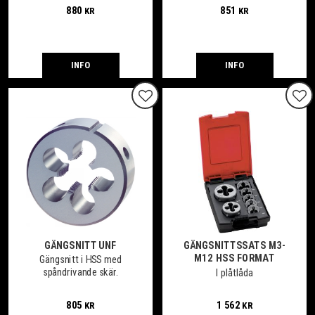
880
851
KR
KR
INFO
INFO
Lägg till i favoriter
Lägg
GÄNGSNITT UNF
GÄNGSNITTSSATS M3-
M12 HSS FORMAT
Gängsnitt i HSS med
spåndrivande skär.
I plåtlåda
805
1 562
KR
KR