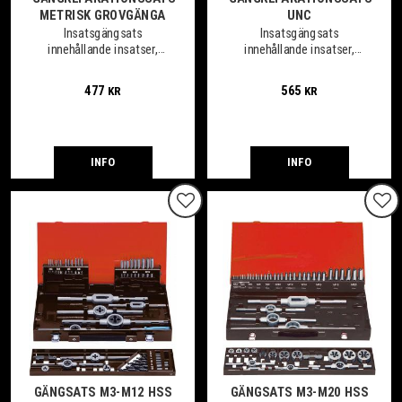
METRISK GROVGÄNGA
UNC
Insatsgängsats
Insatsgängsats
innehållande insatser,
innehållande insatser,
gängtapp, borr,
gängtapp, borr,
monteringsverktyg samt
monteringsverktyg samt
477
565
KR
KR
dorn.
dorn.
INFO
INFO
Lägg till i favoriter
Lägg
GÄNGSATS M3-M12 HSS
GÄNGSATS M3-M20 HSS