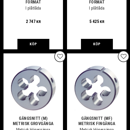
FORMAT
FORMAT
I plåtlåda
I plåtlåda
2 747
5 425
KR
KR
KÖP
KÖP
Lägg till i favoriter
Lägg
GÄNGSNITT (M)
GÄNGSNITT (MF)
METRISK GROVGÄNGA
METRISK FINGÄNGA
Metrisk Högergänga
Metrisk Högergänga