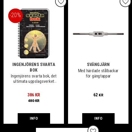
Lägg till i favoriter
Lägg
20
%
INGENJÖRENS SVARTA
SVÄNGJÄRN
BOK
Med härdade stålbackar
för gängtappar
Ingenjörens svarta bok, det
ultimata uppslagsverket
för ingenjörer helt på
svenska
386
KR
62
KR
480
KR
INFO
INFO