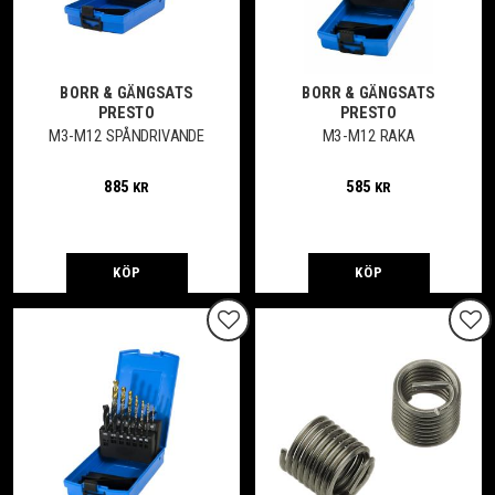
BORR & GÄNGSATS
BORR & GÄNGSATS
PRESTO
PRESTO
M3-M12 SPÅNDRIVANDE
M3-M12 RAKA
885
585
KR
KR
KÖP
KÖP
Lägg till i favoriter
Lägg