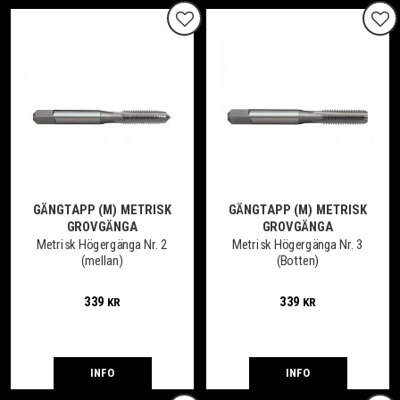
Lägg till i favoriter
Lägg
GÄNGTAPP (M) METRISK
GÄNGTAPP (M) METRISK
GROVGÄNGA
GROVGÄNGA
Metrisk Högergänga Nr. 2
Metrisk Högergänga Nr. 3
(mellan)
(Botten)
339
339
KR
KR
INFO
INFO