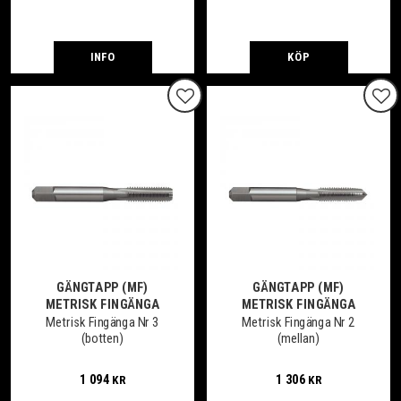
INFO
KÖP
Lägg till i favoriter
Lägg
GÄNGTAPP (MF)
GÄNGTAPP (MF)
METRISK FINGÄNGA
METRISK FINGÄNGA
Metrisk Fingänga Nr 3
Metrisk Fingänga Nr 2
(botten)
(mellan)
1 094
1 306
KR
KR