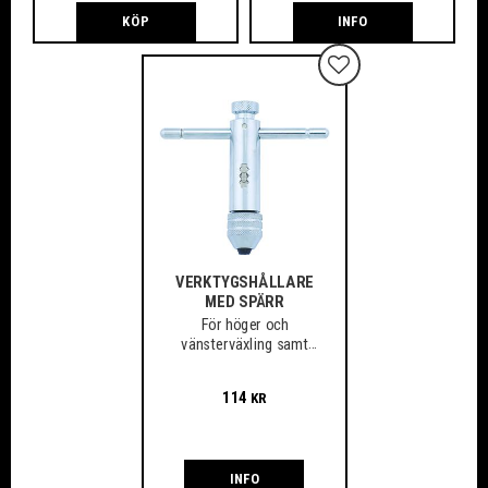
KÖP
INFO
Lägg till i favoriter
VERKTYGSHÅLLARE
MED SPÄRR
För höger och
vänsterväxling samt
fast användning
114
KR
INFO