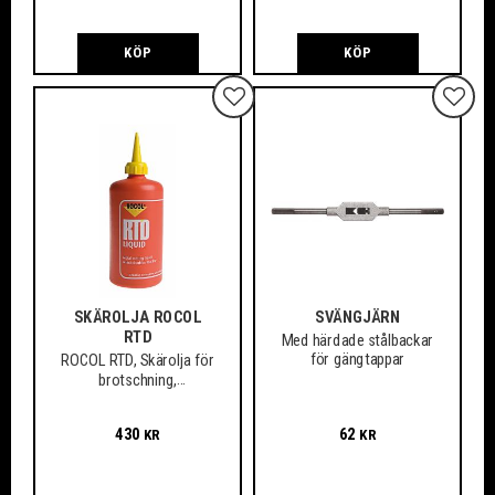
KÖP
KÖP
Lägg till i favoriter
Lägg ti
SKÄROLJA ROCOL
SVÄNGJÄRN
RTD
Med härdade stålbackar
för gängtappar
ROCOL RTD, Skärolja för
brotschning,
gängskärning, fräsning,
borrning m.m.
430
62
KR
KR