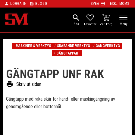
person
feed
payment
LOGGA IN
BLOGG
SVEA
EXKL. MOMS
Meny
search
KUNDVAGN
FAVORITER
MASKINER & VERKTYG
SKÄRANDE VERKTYG
GÄNGVERKTYG
GÄNGTAPPAR
GÄNGTAPP UNF RAK
print
Skriv ut sidan
Gängtapp med raka skär för hand- eller maskingängning av
genomgående eller bottenhål.