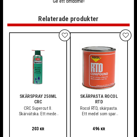
Ge ett omdöme!
Relaterade produkter
Lägg till i favoriter
Lägg ti
SKÄRSPRAY 250ML
SKÄRPASTA ROCOL
CRC
RTD
CRC Supercut II.
Rocol RTD, skärpasta.
Skärvätska. Ett medel
Ett medel som spar
som spar verktyg och
verktyg och material,
material
även vid arbete med de
203
496
KR
KR
mest svårbearbetade
och hårda material.