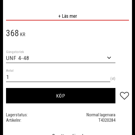
Skärfas 2.
+ Läs mer
UNF - Unified National Fine, gängor med fin stigning för mekanisk
368
industri.
KR
HSS ISO 529
Gängstorlek
Antal
st
Lägg till
KÖP
Lagerstatus
Normal lagervara
Artikelnr
T4320284