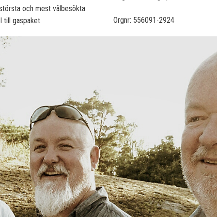
 största och mest välbesökta
Orgnr: 556091-2924
l till gaspaket.