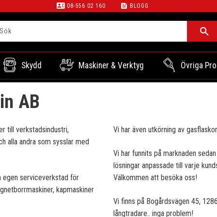
contact_phone
feed
08-556 02 160
BLOGG
Skydd
Maskiner & Verktyg
Övriga Pro
in AB
 till verkstadsindustri,
Vi har även utkörning av gasflaskor 
och alla andra som sysslar med
Vi har funnits på marknaden sedan 1
lösningar anpassade till varje kunds
l.a egen serviceverkstad för
Välkommen att besöka oss!
agnetborrmaskiner, kapmaskiner
Vi finns på Bogårdsvägen 45, 12862 S
långtradare.. inga problem!