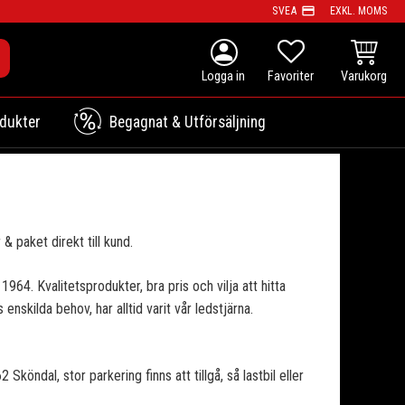
payment
SVEA
EXKL. MOMS
person
KUNDVAG
FAVORITER
dukter
Begagnat & Utförsäljning
& paket direkt till kund.
964. Kvalitetsprodukter, bra pris och vilja att hitta
 enskilda behov, har alltid varit vår ledstjärna.
köndal, stor parkering finns att tillgå, så lastbil eller