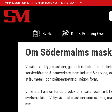
MINA SIDOR
OM SÖDERMALMS MASKIN AB
KUNDTJÄNST
Svets
Kap & Polering Osv
Om Södermalms mask
Vi säljer verktyg, maskiner, gas och industriförnödenheter
serviceföretag & hantverkare inom industri & service, 
stål-, metall- och plåtbearbetning i någon form.
Vi tar stort ansvar för de produkter vi säljer och har b.
svetsmaskiner. Vi hyr även ut maskiner som svetsar, m
mm.