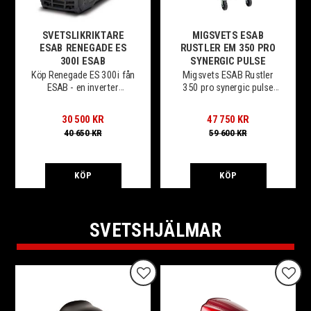
SVETSLIKRIKTARE
MIGSVETS ESAB
ESAB RENEGADE ES
RUSTLER EM 350 PRO
300I ESAB
SYNERGIC PULSE
Köp Renegade ES 300i fån
Migsvets ESAB Rustler
ESAB - en inverter
350 pro synergic pulse
baserad MMA och LiveTIG
med verktygslåda &
maskin, med extrem kraft
pistol 4M
30 500
KR
47 750
KR
i förhållande till vikt.
40 650
KR
59 600
KR
KÖP
KÖP
SVETSHJÄLMAR
Lägg till i favoriter
Lägg t