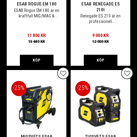
ESAB ROGUE EM 180
ESAB RENEGADE ES
210I
ESAB Rogue EM 180 är en
kraftfull MIG/MAG &
Renegade ES 210 är en
MMA-svets från ledande
professionell
tillverkaren ESAB.
svetsmaskin
11 800
KR
9 000
KR
15 680
KR
12 000
KR
KÖP
KÖP
Lägg till i favoriter
Lägg t
25
%
25
%
MIGSVETS ESAB
TIGSVETS ESAB