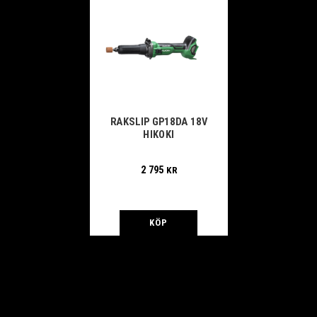
RAKSLIP GP18DA 18V
HIKOKI
2 795
KR
KÖP