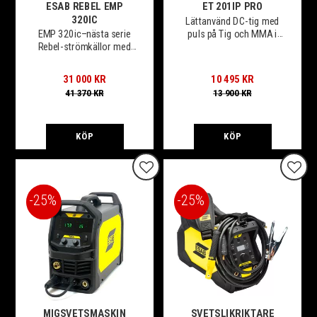
ESAB REBEL EMP
ET 201IP PRO
320IC
Lättanvänd DC-tig med
puls på Tig och MMA i
EMP 320ic–nästa serie
bärbart format
Rebel-strömkällor med
verklig
flermetodskapacitet. Nu
31 000
KR
10 495
KR
även för 300mm spole.
41 370
KR
13 900
KR
Separata magnetventiler
för Tig/Mig. 3-fas 400V
KÖP
KÖP
Lägg till i favoriter
Lägg t
25
%
25
%
MIGSVETSMASKIN
SVETSLIKRIKTARE