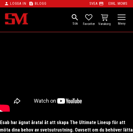
person
feed
payment
LOGGA IN
BLOGG
SVEA
EXKL. MOMS
Meny
search
KUNDVAGN
FAVORITER
Esab har ägnat åratal åt att skapa The Ultimate Lineup för att
möta dina behov av svetsutrustning. Oavsett om du behöver lätta