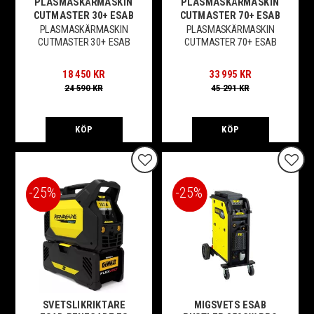
PLASMASKÄRMASKIN
PLASMASKÄRMASKIN
CUTMASTER 30+ ESAB
CUTMASTER 70+ ESAB
PLASMASKÄRMASKIN
PLASMASKÄRMASKIN
CUTMASTER 30+ ESAB
CUTMASTER 70+ ESAB
18 450
KR
33 995
KR
24 590
KR
45 291
KR
KÖP
KÖP
Lägg till i favoriter
Lägg t
25
%
25
%
SVETSLIKRIKTARE
MIGSVETS ESAB