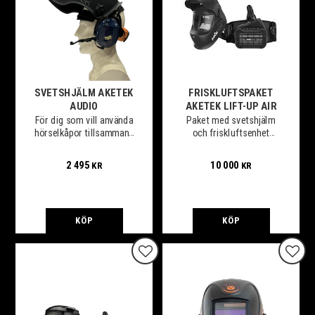
SVETSHJÄLM AKETEK
FRISKLUFTSPAKET
AUDIO
AKETEK LIFT-UP AIR
För dig som vill använda
Paket med svetshjälm
hörselkåpor tillsammans
och friskluftsenhet
med svetshjälm när du
packat i en smidig väska.
svetsar
2 495
10 000
KR
KR
KÖP
KÖP
Lägg till i favoriter
Lägg t