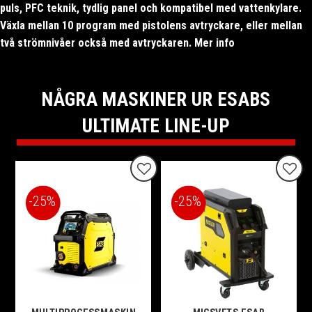
puls, PFC teknik, tydlig panel och kompatibel med vattenkylare.
Växla mellan 10 program med pistolens avtryckare, eller mellan
två strömnivåer också med avtryckaren. Mer info
Här
NÅGRA MASKINER UR ESABS
ULTIMATE LINE-UP
Lägg till i favoriter
Lägg t
25
%
25
%