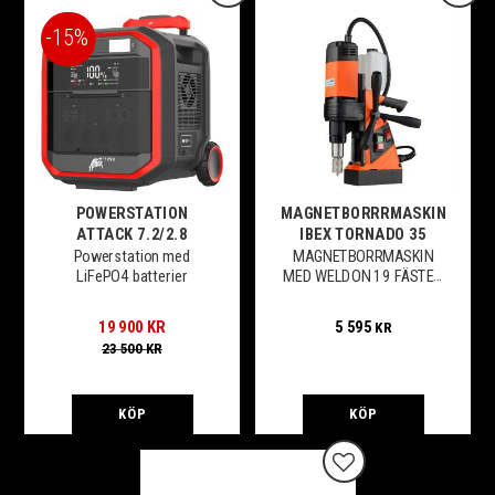
15
%
POWERSTATION
MAGNETBORRRMASKIN
ATTACK 7.2/2.8
IBEX TORNADO 35
Powerstation med
MAGNETBORRMASKIN
LiFePO4 batterier
MED WELDON 19 FÄSTE -
KAPACITET 35MM,
1100w
19 900
KR
5 595
KR
23 500
KR
KÖP
KÖP
Lägg till i favoriter