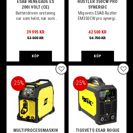
ESAB RENEGADE ES
RUSTLER 350CW PRO
200I VOLT (CE)
SYNERGIC
Batteridriven svetsning
Migsvets ESAB Rustler
var som helst, när som
EM350CW pro synergic
helst
vattenkyld, med
verktygslåda & pistol 4M
39 995
KR
42 500
KR
53 500
KR
56 700
KR
KÖP
KÖP
Lägg till i favoriter
Lägg t
25
%
25
%
MULTIPROCESSMASKIN
TIGSVETS ESAB ROGUE