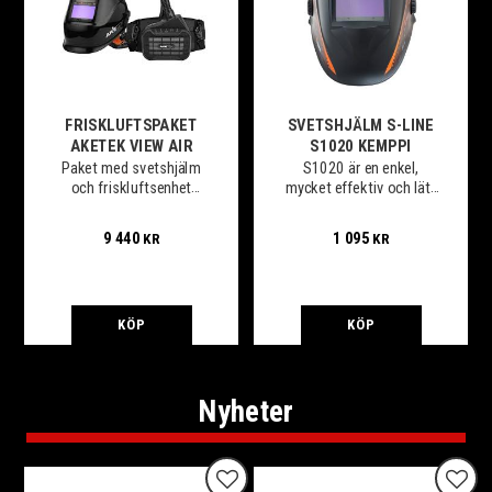
FRISKLUFTSPAKET
SVETSHJÄLM S-LINE
AKETEK VIEW AIR
S1020 KEMPPI
Paket med svetshjälm
S1020 är en enkel,
och friskluftsenhet
mycket effektiv och lätt
packat i en smidig väska.
ADF-hjälm med Vision+.
9 440
1 095
KR
KR
KÖP
KÖP
Nyheter
Lägg till i favoriter
Lägg t