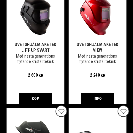
SVETSHJÄLM AKETEK
SVETSHJÄLM AKETEK
LIFT-UP SVART
VIEW
Med nästa generations
Med nästa generations
flytande kristallteknik
flytande kristallteknik
2 600
2 240
KR
KR
KÖP
INFO
Lägg till i favoriter
Lägg t