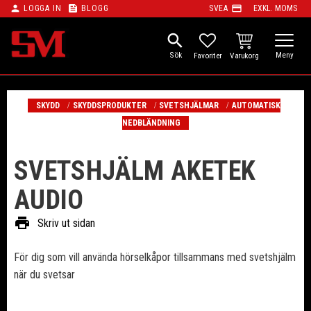
person
feed
payment
LOGGA IN
BLOGG
SVEA
EXKL. MOMS
Meny
search
KUNDVAGN
FAVORITER
SKYDD
SKYDDSPRODUKTER
SVETSHJÄLMAR
AUTOMATISK
NEDBLÄNDNING
SVETSHJÄLM AKETEK
AUDIO
print
Skriv ut sidan
För dig som vill använda hörselkåpor tillsammans med svetshjälm
när du svetsar