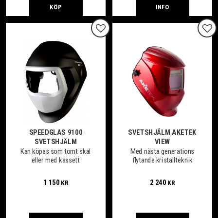
KÖP
INFO
Lägg till i favoriter
Lägg
SPEEDGLAS 9100
SVETSHJÄLM AKETEK
SVETSHJÄLM
VIEW
Kan köpas som tomt skal
Med nästa generations
eller med kassett
flytande kristallteknik
1 150
2 240
KR
KR