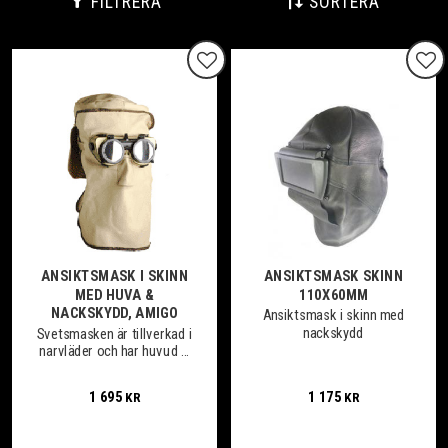
FILTRERA
SORTERA
Lägg till i favoriter
Lägg
ANSIKTSMASK I SKINN
ANSIKTSMASK SKINN
MED HUVA &
110X60MM
NACKSKYDD, AMIGO
Ansiktsmask i skinn med
nackskydd
Svetsmasken är tillverkad i
narvläder och har huvud &
nackskydd som skyddar
hela huvudet
1 695
1 175
KR
KR