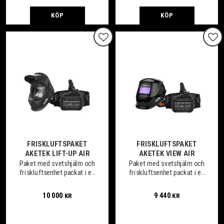
KÖP
KÖP
Lägg till i favoriter
Lägg
FRISKLUFTSPAKET
FRISKLUFTSPAKET
AKETEK LIFT-UP AIR
AKETEK VIEW AIR
Paket med svetshjälm och
Paket med svetshjälm och
friskluftsenhet packat i en
friskluftsenhet packat i en
smidig väska.
smidig väska.
10 000
9 440
KR
KR