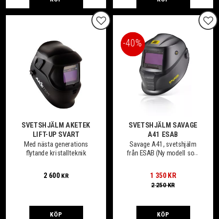
Lägg till i favoriter
Lägg
40
%
SVETSHJÄLM AKETEK
SVETSHJÄLM SAVAGE
LIFT-UP SVART
A41 ESAB
Med nästa generations
Savage A41, svetshjälm
flytande kristallteknik
från ESAB (Ny modell som
ersätter A40)
2 600
1 350
KR
KR
2 250
KR
KÖP
KÖP