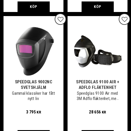
KÖP
KÖP
Lägg till i favoriter
Lägg
SPEEDGLAS 9002NC
SPEEDGLAS 9100 AIR +
SVETSHJÄLM
ADFLO FLÄKTENHET
Gammal klassiker har fått
Speedglas 9100 Air med
nytt liv
3M Adflo fläktenhet, med
eller utan kassett.
3 795
28 656
KR
KR