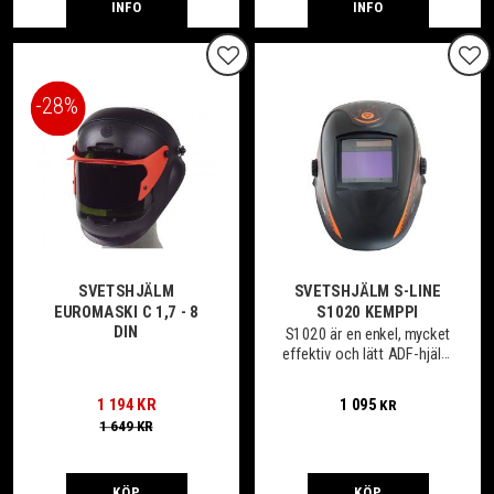
INFO
INFO
Lägg till i favoriter
Lägg
28
%
SVETSHJÄLM
SVETSHJÄLM S-LINE
EUROMASKI C 1,7 - 8
S1020 KEMPPI
DIN
S1020 är en enkel, mycket
effektiv och lätt ADF-hjälm
med Vision+.
1 194
KR
1 095
KR
1 649
KR
KÖP
KÖP