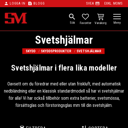
person
feed
payment
LOGGA IN
BLOGG
SVEA
EXKL. MOMS
Meny
search
KUNDVAGN
FAVORITER
Svetshjälmar
SKYDD
SKYDDSPRODUKTER
SVETSHJÄLMAR
Svetshjälmar i flera lika modeller
Oavsett om du föredrar med eller utan friskluft, med automatisk
nedbländning eller en klassisk standardmodell så har vi svetshjälmar
för alla! Vi har också tillbehör som extra batterier, svetsmössa,
försättsglas och förstoringsglas mm till din svetshjälm.