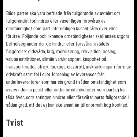
Båda parter ska vara befriade från fullgörande av avtalet om
fullgörandet förhindras eller väsentligen försvåras av
omständighet som part inte rimligen kunnat råda över eller
förutse. Följande och liknande omständigheter skall anses utgöra
befrielsegrunder där de hindrar eller försvårar avtalets
fullgörelse: eldsvåda, krig, mobilisering, rekvisition, beslag,
valutarestriktioner, allmän varuknapphet, knapphet på
transportmedel, strejk, lockout, elavbrott, inskränkningar i form av
drivkraft samt fel i eller försening av leveranser från
underleverantörer som har sin grund i sådan omständighet som
avses i denna punkt eller andra omständigheter som part ej kan
råda över, som antingen hindrar eller försvårar parts fullgörande i
sådan grad, att det ej kan ske annat än till onormalt hög kostnad.
Tvist