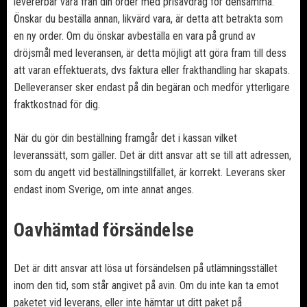
levererbar vara från din order med prisavdrag för densamma.
Önskar du beställa annan, likvärd vara, är detta att betrakta som
en ny order. Om du önskar avbeställa en vara på grund av
dröjsmål med leveransen, är detta möjligt att göra fram till dess
att varan effektuerats, dvs faktura eller frakthandling har skapats.
Delleveranser sker endast på din begäran och medför ytterligare
fraktkostnad för dig.
När du gör din beställning framgår det i kassan vilket
leveranssätt, som gäller. Det är ditt ansvar att se till att adressen,
som du angett vid beställningstillfället, är korrekt. Leverans sker
endast inom Sverige, om inte annat anges.
Oavhämtad försändelse
Det är ditt ansvar att lösa ut försändelsen på utlämningsstället
inom den tid, som står angivet på avin. Om du inte kan ta emot
paketet vid leverans, eller inte hämtar ut ditt paket på