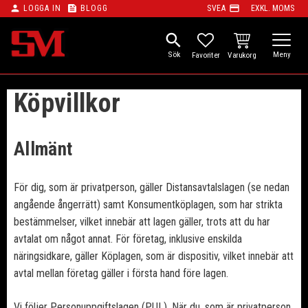
person
feed
payment
LOGGA IN
BLOGG
SVEA
EXKL. MOMS
Meny
search
KUNDVAGN
FAVORITER
Köpvillkor
Allmänt
För dig, som är privatperson, gäller Distansavtalslagen (se nedan
angående ångerrätt) samt Konsumentköplagen, som har strikta
bestämmelser, vilket innebär att lagen gäller, trots att du har
avtalat om något annat. För företag, inklusive enskilda
näringsidkare, gäller Köplagen, som är dispositiv, vilket innebär att
avtal mellan företag gäller i första hand före lagen.
Vi följer Personuppgiftslagen (PUL). När du, som är privatperson,