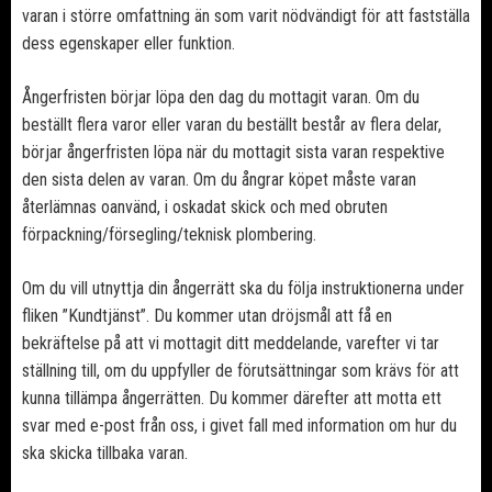
varan i större omfattning än som varit nödvändigt för att fastställa
dess egenskaper eller funktion.
Ångerfristen börjar löpa den dag du mottagit varan. Om du
beställt flera varor eller varan du beställt består av flera delar,
börjar ångerfristen löpa när du mottagit sista varan respektive
den sista delen av varan. Om du ångrar köpet måste varan
återlämnas oanvänd, i oskadat skick och med obruten
förpackning/försegling/teknisk plombering.
Om du vill utnyttja din ångerrätt ska du följa instruktionerna under
fliken ”Kundtjänst”. Du kommer utan dröjsmål att få en
bekräftelse på att vi mottagit ditt meddelande, varefter vi tar
ställning till, om du uppfyller de förutsättningar som krävs för att
kunna tillämpa ångerrätten. Du kommer därefter att motta ett
svar med e-post från oss, i givet fall med information om hur du
ska skicka tillbaka varan.