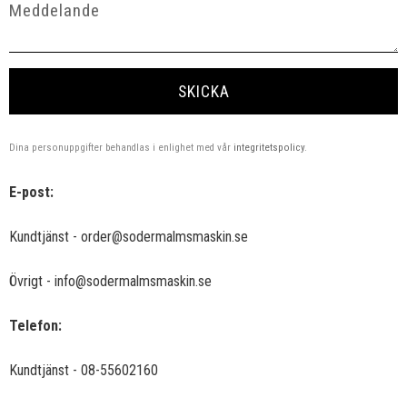
SKICKA
Dina personuppgifter behandlas i enlighet med vår
integritetspolicy
.
E-post:
Kundtjänst - order@sodermalmsmaskin.se
Övrigt - info@sodermalmsmaskin.se
Telefon:
Kundtjänst - 08-55602160