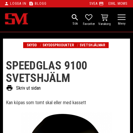
person
feed
payment
LOGGA IN
BLOGG
SVEA
EXKL. MOMS
Meny
search
KUNDVAGN
FAVORITER
SKYDD
SKYDDSPRODUKTER
SVETSHJÄLMAR
SPEEDGLAS 9100
SVETSHJÄLM
print
Skriv ut sidan
Kan köpas som tomt skal eller med kassett