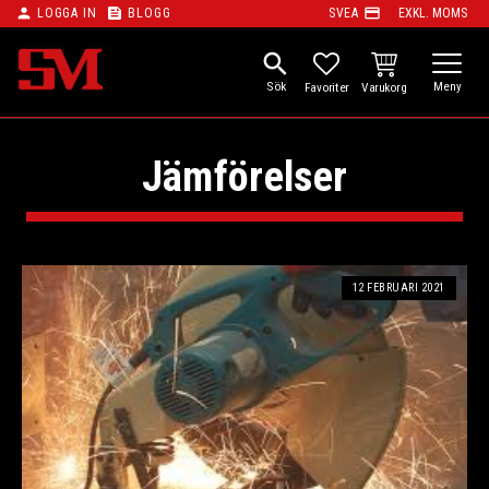
person
feed
payment
LOGGA IN
BLOGG
SVEA
EXKL. MOMS
Meny
search
KUNDVAGN
FAVORITER
Jämförelser
12 FEBRUARI 2021