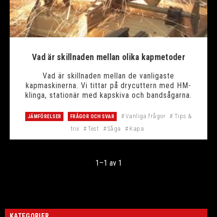
Vad är skillnaden mellan olika kapmetoder
Vad är skillnaden mellan de vanligaste
kapmaskinerna. Vi tittar på drycuttern med HM-
klinga, stationär med kapskiva och bandsågarna.
Vanliga frågor
Tips &
JÄMFÖRELSER
FRÅGOR OCH SVAR
trix
Test
Såga
Kapa
1–
1
av
1
KATEGORIER