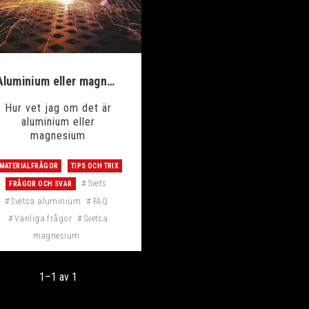
Aluminium eller magnesium?
Hur vet jag om det är
aluminium eller
magnesium
MATERIALFRÅGOR
TIPS OCH TRIX
Svets
FRÅGOR OCH SVAR
Svetsa aluminium
FAQ
Vanliga frågor
Svetsa
magnesium
1–
1
av
1