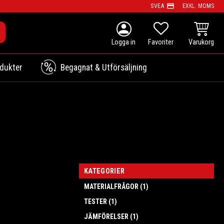
payment
SVEA
EXKL. MOMS
person
KUNDVAG
FAVORITER
dukter
Begagnat & Utförsäljning
KATEGORIER
MATERIALFRÅGOR (1)
TESTER (1)
JÄMFÖRELSER (1)