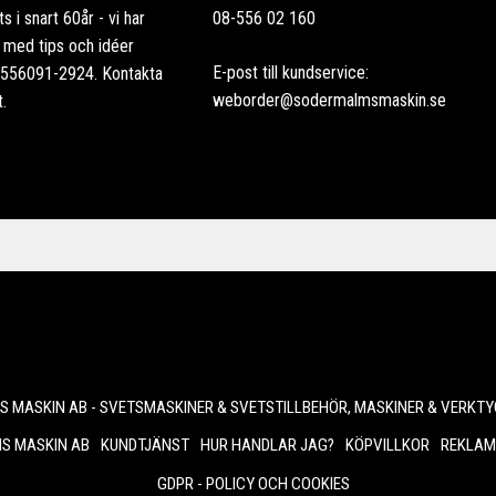
 i snart 60år - vi har
08-556 02 160
ag med tips och idéer
E-post till kundservice:
: 556091-2924. Kontakta
weborder@sodermalmsmaskin.se
t.
 MASKIN AB - SVETSMASKINER & SVETSTILLBEHÖR, MASKINER & VERKTY
S MASKIN AB
KUNDTJÄNST
HUR HANDLAR JAG?
KÖPVILLKOR
REKLAM
GDPR - POLICY OCH COOKIES