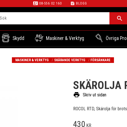
contact_phone
feed
08-556 02 160
BLOGG
Skydd
Maskiner & Verktyg
Övriga Pro
MASKINER & VERKTYG
SKÄRANDE VERKTYG
FÖRSÄNKARE
SKÄROLJA 
print
Skriv ut sidan
ROCOL RTD, Skärolja för brotsc
430
KR