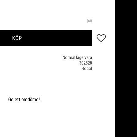
st
Lägg till i favoriter
KÖP
Normal lagervara
302528
Rocol
Ge ett omdöme!