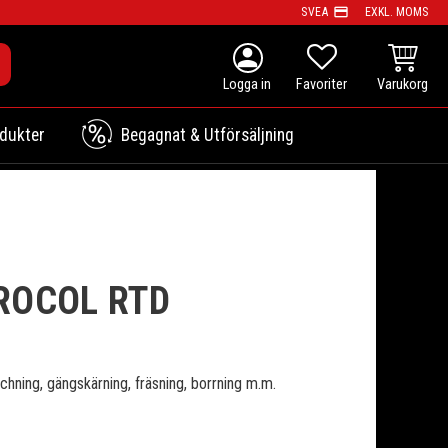
payment
SVEA
EXKL. MOMS
person
KUNDVAG
FAVORITER
dukter
Begagnat & Utförsäljning
ROCOL RTD
hning, gängskärning, fräsning, borrning m.m.