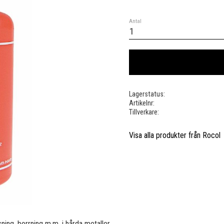
Antal
Lagerstatus
Artikelnr
Tillverkare
Visa alla produkter från Rocol
ing, borrning m.m. i hårda metaller.