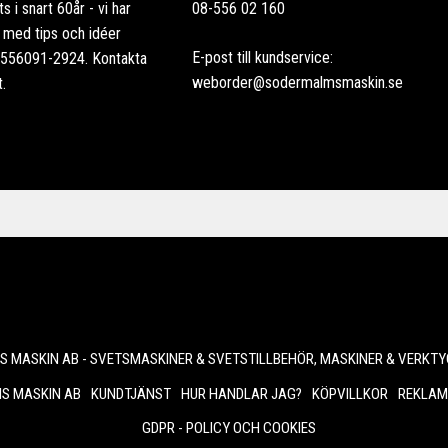
 i snart 60år - vi har
08-556 02 160
ag med tips och idéer
E-post till kundservice:
: 556091-2924. Kontakta
weborder@sodermalmsmaskin.se
t.
 MASKIN AB - SVETSMASKINER & SVETSTILLBEHÖR, MASKINER & VERKTY
S MASKIN AB
KUNDTJÄNST
HUR HANDLAR JAG?
KÖPVILLKOR
REKLAM
GDPR - POLICY OCH COOKIES