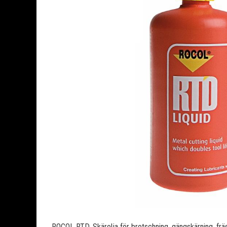
ROCOL RTD, Skärolja för brotschning, gängskärning, fräsn