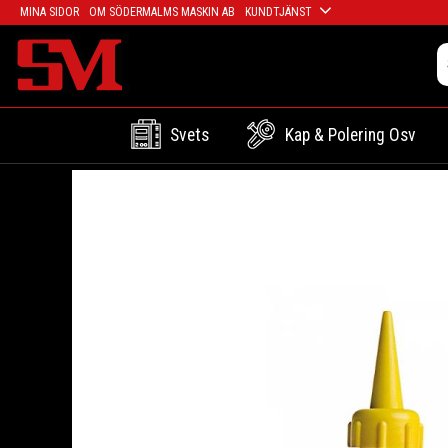
MINA SIDOR
OM SÖDERMALMS MASKIN AB
KUNDTJÄNST
Svets
Kap & Polering Osv