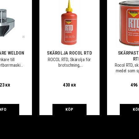
ARE WELDON
SKÄROLJA ROCOL RTD
SKÄRPAST
RT
kare till
ROCOL RTD, Skärolja för
etborrmaskine
brotschning,
Rocol RTD, sk
eldonfäste
gängskärning, fräsning,
medel som sp
borrning m.m.
och material
arbete med
123
430
496
KR
KR
svårbearbe
hårda ma
NFO
KÖP
KÖ