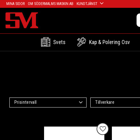
MINA SIDOR
OM SÖDERMALMS MASKIN AB
KUNDTJÄNST
Svets
Kap & Polering Osv
Prisintervall
Tillverkare
203
1 271
Presto
1
Rocol
2
Lägg till i favoriter