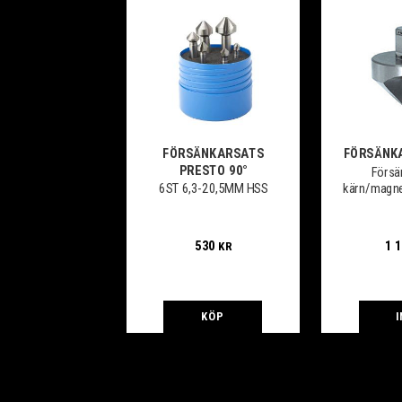
FÖRSÄNKARSATS
FÖRSÄNK
PRESTO 90°
Försän
kärn/magn
6ST 6,3-20,5MM HSS
r med W
530
1 
KR
KÖP
I