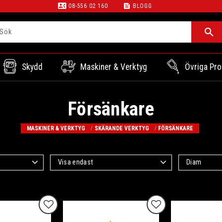
contact_phone
feed
08-556 02 160
BLOGG
Skydd
Maskiner & Verktyg
Övriga Pro
Försänkare
MASKINER & VERKTYG
SKÄRANDE VERKTYG
FÖRSÄNKARE
Visa endast
Diam
Finns i lager
5
25mm
1
Lägg till i favoriter
Lägg till i favoriter