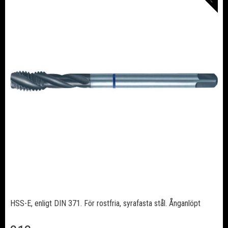
H
L
HSS-E, enligt DIN 371. För rostfria, syrafasta stål. Ånganlöpt