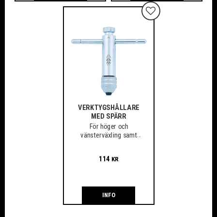
Lägg till i favoriter
VERKTYGSHÅLLARE
MED SPÄRR
För höger och
vänsterväxling samt
fast användning
114
KR
INFO