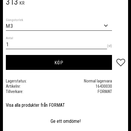
313
KR
Gängstorlek
Antal
st
Lägg till
KÖP
Lagerstatus
Normal lagervara
Artikelnr
16430030
Tillverkare
FORMAT
Visa alla produkter från FORMAT
Ge ett omdöme!