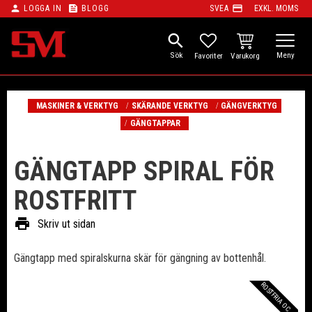
person
feed
payment
LOGGA IN
BLOGG
SVEA
EXKL. MOMS
Meny
search
KUNDVAGN
FAVORITER
MASKINER & VERKTYG
SKÄRANDE VERKTYG
GÄNGVERKTYG
GÄNGTAPPAR
GÄNGTAPP SPIRAL FÖR
ROSTFRITT
print
Skriv ut sidan
Gängtapp med spiralskurna skär för gängning av bottenhål.