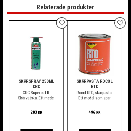
Relaterade produkter
Lägg till i favoriter
Lägg ti
SKÄRSPRAY 250ML
SKÄRPASTA ROCOL
CRC
RTD
CRC Supercut II.
Rocol RTD, skärpasta.
Skärvätska. Ett medel
Ett medel som spar
som spar verktyg och
verktyg och material,
material
även vid arbete med de
203
496
KR
KR
mest svårbearbetade
och hårda material.