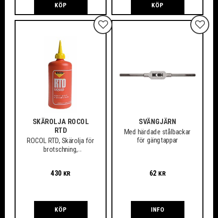
KÖP
KÖP
Lägg till i favoriter
Lägg ti
SKÄROLJA ROCOL
SVÄNGJÄRN
RTD
Med härdade stålbackar
för gängtappar
ROCOL RTD, Skärolja för
brotschning,
gängskärning, fräsning,
borrning m.m.
430
62
KR
KR
KÖP
INFO