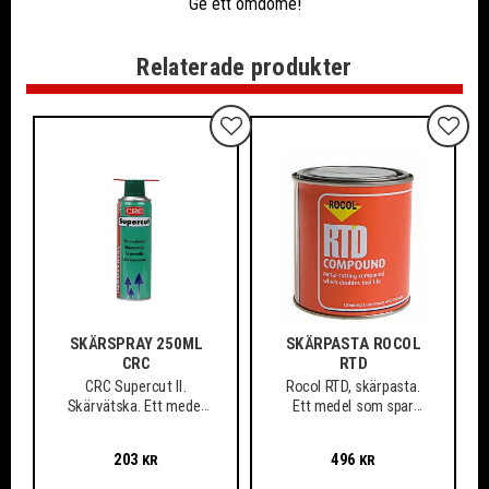
Ge ett omdöme!
Relaterade produkter
Lägg till i favoriter
Lägg ti
SKÄRSPRAY 250ML
SKÄRPASTA ROCOL
CRC
RTD
CRC Supercut II.
Rocol RTD, skärpasta.
Skärvätska. Ett medel
Ett medel som spar
som spar verktyg och
verktyg och material,
material
även vid arbete med de
203
496
KR
KR
mest svårbearbetade
och hårda material.