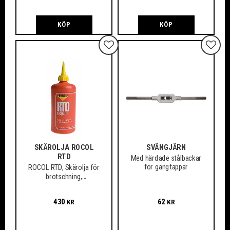
KÖP
KÖP
Lägg till i favoriter
Lägg ti
SKÄROLJA ROCOL
SVÄNGJÄRN
RTD
Med härdade stålbackar
för gängtappar
ROCOL RTD, Skärolja för
brotschning,
gängskärning, fräsning,
borrning m.m.
430
62
KR
KR