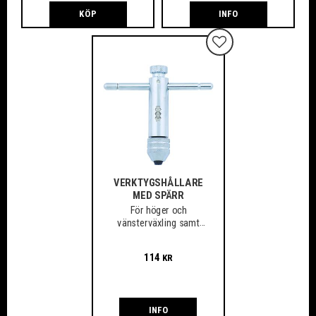
KÖP
INFO
Lägg till i favoriter
VERKTYGSHÅLLARE
MED SPÄRR
För höger och
vänsterväxling samt
fast användning
114
KR
INFO