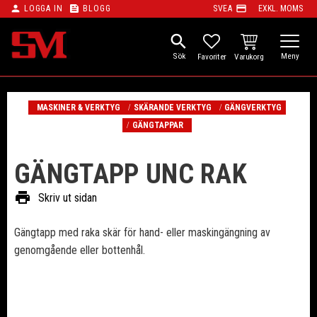
person
feed
payment
LOGGA IN
BLOGG
SVEA
EXKL. MOMS
Meny
search
KUNDVAGN
FAVORITER
MASKINER & VERKTYG
SKÄRANDE VERKTYG
GÄNGVERKTYG
GÄNGTAPPAR
GÄNGTAPP UNC RAK
print
Skriv ut sidan
Gängtapp med raka skär för hand- eller maskingängning av
genomgående eller bottenhål.