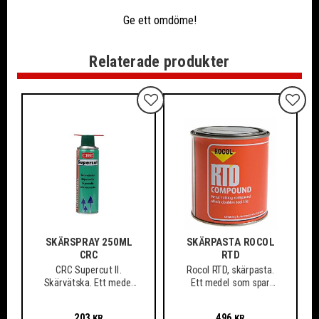
Ge ett omdöme!
Relaterade produkter
Lägg till i favoriter
Lägg ti
SKÄRSPRAY 250ML
SKÄRPASTA ROCOL
CRC
RTD
CRC Supercut II.
Rocol RTD, skärpasta.
Skärvätska. Ett medel
Ett medel som spar
som spar verktyg och
verktyg och material,
material
även vid arbete med de
203
496
KR
KR