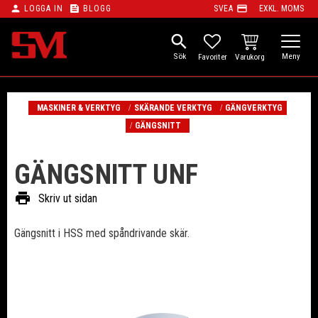
person
feed
payment
LOGGA IN
BLOGG
SVEA
EXKL. MOMS
Meny
search
KUNDVAGN
FAVORITER
MASKINER & VERKTYG
SKÄRANDE VERKTYG
GÄNGVERKTYG
GÄNGSNITT
GÄNGSNITT UNF
print
Skriv ut sidan
Gängsnitt i HSS med spåndrivande skär.