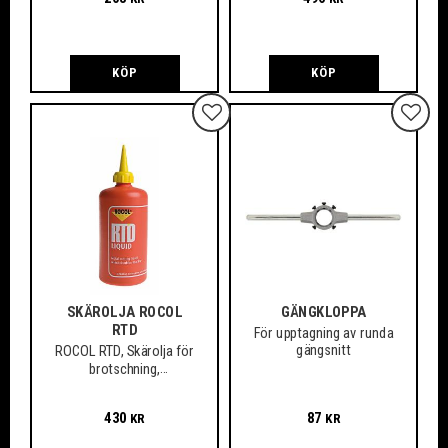
mest svårbearbetade
och hårda material.
KÖP
KÖP
Lägg till i favoriter
Lägg ti
SKÄROLJA ROCOL
GÄNGKLOPPA
RTD
För upptagning av runda
gängsnitt
ROCOL RTD, Skärolja för
brotschning,
gängskärning, fräsning,
borrning m.m.
430
87
KR
KR