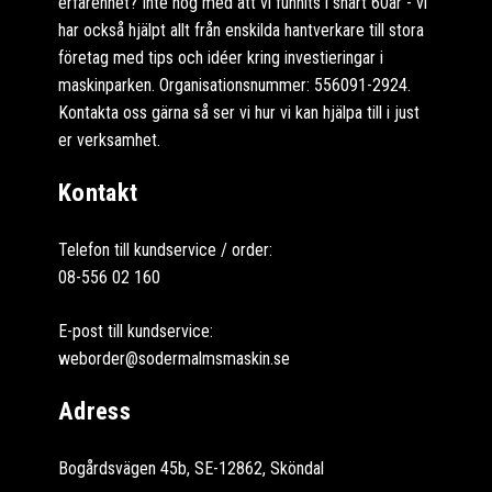
erfarenhet? Inte nog med att vi funnits i snart 60år - vi
har också hjälpt allt från enskilda hantverkare till stora
företag med tips och idéer kring investieringar i
maskinparken. Organisationsnummer: 556091-2924.
Kontakta oss gärna så ser vi hur vi kan hjälpa till i just
er verksamhet.
Kontakt
Telefon till kundservice / order:
08-556 02 160
E-post till kundservice:
weborder@sodermalmsmaskin.se
Adress
Bogårdsvägen 45b, SE-12862, Sköndal