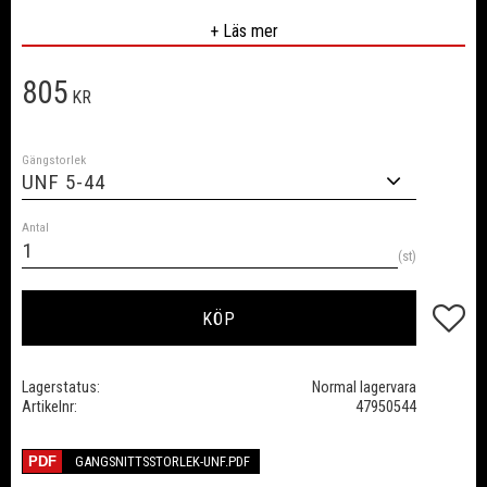
Material:
HSS
+ Läs mer
Ytbehandling:
Blank
Standard:
DIN EN 22568
805
KR
Gängstorlek
Antal
st
Lägg till
KÖP
Lagerstatus
Normal lagervara
Artikelnr
47950544
GANGSNITTSSTORLEK-UNF.PDF