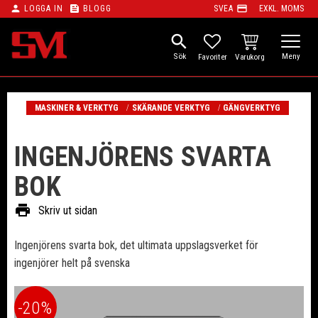
person
feed
payment
LOGGA IN
BLOGG
SVEA
EXKL. MOMS
Meny
search
KUNDVAGN
FAVORITER
MASKINER & VERKTYG
SKÄRANDE VERKTYG
GÄNGVERKTYG
INGENJÖRENS SVARTA
BOK
print
Skriv ut sidan
Ingenjörens svarta bok, det ultimata uppslagsverket för
ingenjörer helt på svenska
20
%