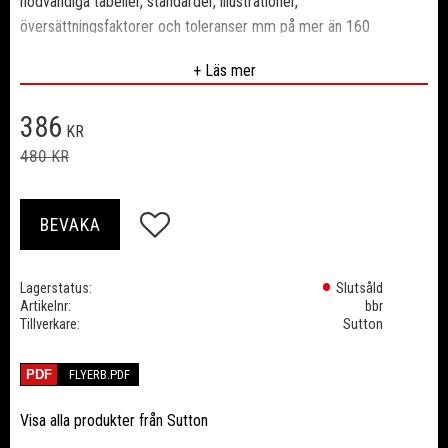
nödvändiga tabeller, standarder, illustrationer,
översättningsfaktorer och toleranser mm på mer än 160
mattlaminerade, smutsresistenta sidor. Du hittar även information
+ Läs mer
om slipmaterial, kugghjul, skruv och muttrar, kilar och kilspår,
hårdmetall, plaster, härdning och värmebehandling, hålbilder,
Nedsatt pris:
386
håldiameter för gängtappar, skärdata och mycket mer. Idealisk
KR
för ingenjörer, branschfolk, lärlingsplatser, maskinverkstäder,
Ordinarie pris:
480
KR
verktygsrum och skolor, (lev utan borrslipmall).
Lägg till i favoriter
BEVAKA
Lagerstatus
Slutsåld
Artikelnr
bbr
Tillverkare
Sutton
FLYERB.PDF
Visa alla produkter från Sutton