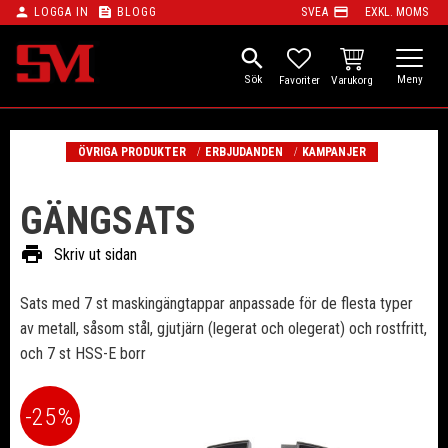
person
feed
payment
LOGGA IN
BLOGG
SVEA
EXKL. MOMS
Meny
search
KUNDVAGN
FAVORITER
ÖVRIGA PRODUKTER
ERBJUDANDEN
KAMPANJER
GÄNGSATS
print
Skriv ut sidan
Sats med 7 st maskingängtappar anpassade för de flesta typer
av metall, såsom stål, gjutjärn (legerat och olegerat) och rostfritt,
och 7 st HSS-E borr
25
%