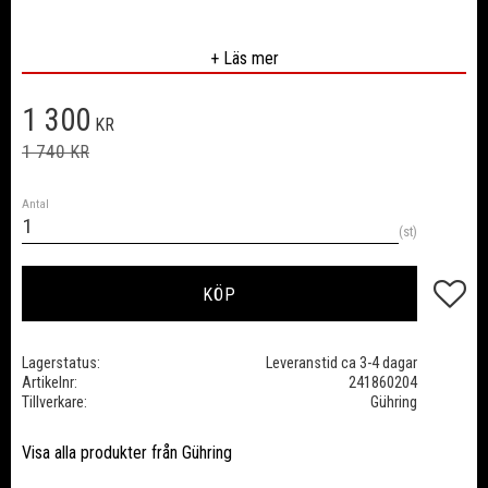
Borr storlek 2,5 3,3 4,2 5 6,8 8,5 och 10,2 mm.
+ Läs mer
Nedsatt pris:
1 300
KR
Ordinarie pris:
1 740
KR
Antal
st
Lägg till
KÖP
Lagerstatus
Leveranstid ca 3-4 dagar
Artikelnr
241860204
Tillverkare
Gühring
Visa alla produkter från Gühring