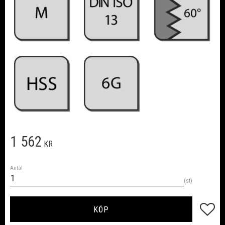
1 562
KR
Antal
st
Lägg till
KÖP