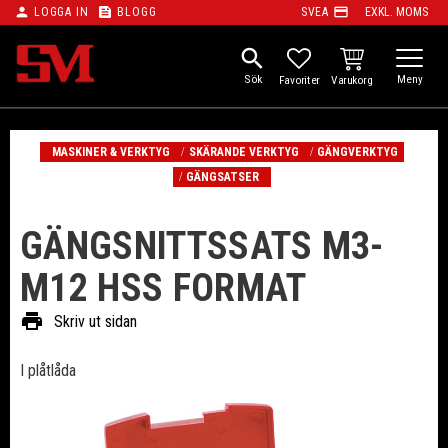
person
feed
payment
LOGGA IN
BLOGG
SVEA
EXKL. MOMS
Meny
search
KUNDVAGN
FAVORITER
MASKINER & VERKTYG
SKÄRANDE VERKTYG
GÄNGVERKTYG
GÄNGSATSER
GÄNGSNITTSSATS M3-
M12 HSS FORMAT
print
Skriv ut sidan
I plåtlåda