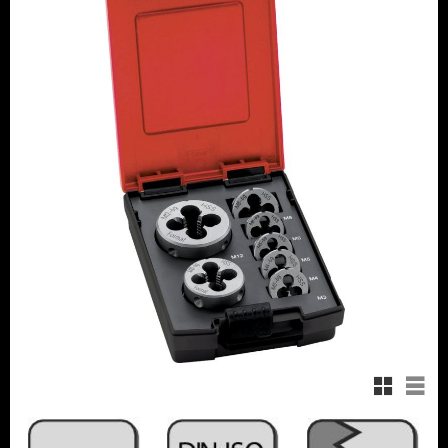
Rutnätsvy
Listv