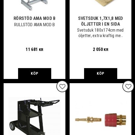
RÖRSTÖD AMA MOD B
SVETSDUK 1,7X1,8 MED
ÖLJETTER I EN SIDA
RULLSTÖD AMA MOD B
Svetsduk 180x174cm med
öljetter, extra kraftig men
mjuk och smidig, tål höga
temperaturer
11 681
2 050
KR
KR
KÖP
KÖP
Lägg till i favoriter
Lägg