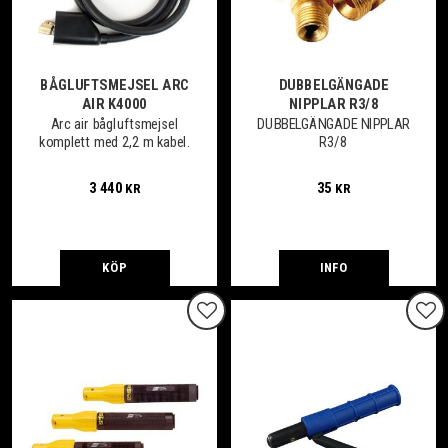
BÅGLUFTSMEJSEL ARC
DUBBELGÄNGADE
AIR K4000
NIPPLAR R3/8
Arc air bågluftsmejsel
DUBBELGÄNGADE NIPPLAR
komplett med 2,2 m kabel.
R3/8
3 440
35
KR
KR
KÖP
INFO
Lägg till i favoriter
Lägg