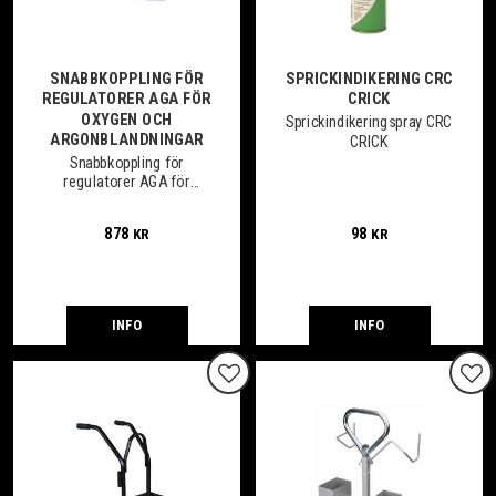
SNABBKOPPLING FÖR
SPRICKINDIKERING CRC
REGULATORER AGA FÖR
CRICK
OXYGEN OCH
Sprickindikeringspray CRC
ARGONBLANDNINGAR
CRICK
Snabbkoppling för
regulatorer AGA för
Oxygen och
Argonblandningar
878
98
KR
KR
INFO
INFO
Lägg till i favoriter
Lägg