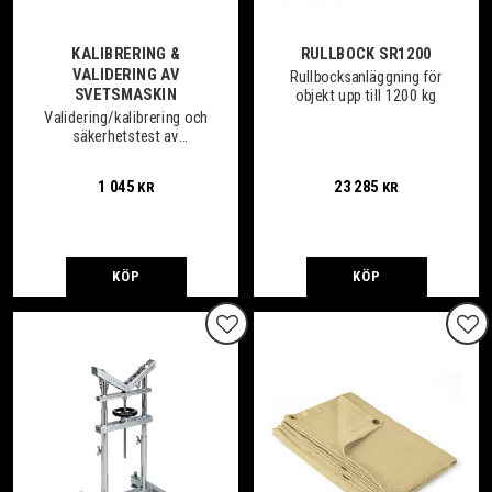
KALIBRERING &
RULLBOCK SR1200
VALIDERING AV
Rullbocksanläggning för
SVETSMASKIN
objekt upp till 1200 kg
Validering/kalibrering och
säkerhetstest av
svetsströmkälla enligt EN
IEC 60974-14:2018 EN IEC
1 045
23 285
KR
KR
60974-4
KÖP
KÖP
Lägg till i favoriter
Lägg