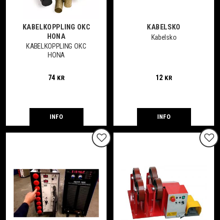
KABELKOPPLING OKC
KABELSKO
HONA
Kabelsko
KABELKOPPLING OKC
HONA
74
12
KR
KR
INFO
INFO
Lägg till i favoriter
Lägg