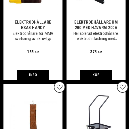
ELEKTRODHÅLLARE
ELEKTRODHÅLLARE HM
ESAB HANDY
200 MED HÄVARM 200A
Elektrodhållare för MMA
Helisolerad elektrodhållare,
svetsning av skruvtyp
elektrodinfästning med
hävarm
188
375
KR
KR
INFO
KÖP
Lägg till i favoriter
Lägg