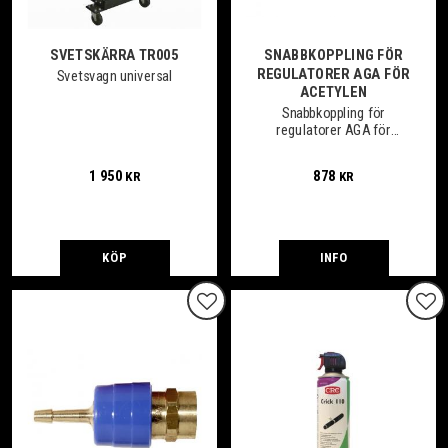
SVETSKÄRRA TR005
SNABBKOPPLING FÖR
REGULATORER AGA FÖR
Svetsvagn universal
ACETYLEN
Snabbkoppling för
regulatorer AGA för
Acetylen
1 950
878
KR
KR
KÖP
INFO
Lägg till i favoriter
Lägg