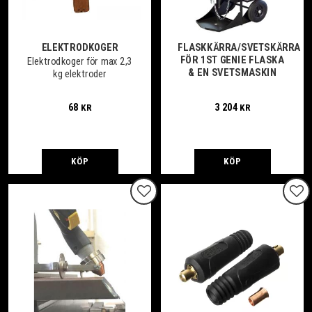
ELEKTRODKOGER
FLASKKÄRRA/SVETSKÄRRA
FÖR 1ST GENIE FLASKA
Elektrodkoger för max 2,3
& EN SVETSMASKIN
kg elektroder
68
3 204
KR
KR
KÖP
KÖP
Lägg till i favoriter
Lägg