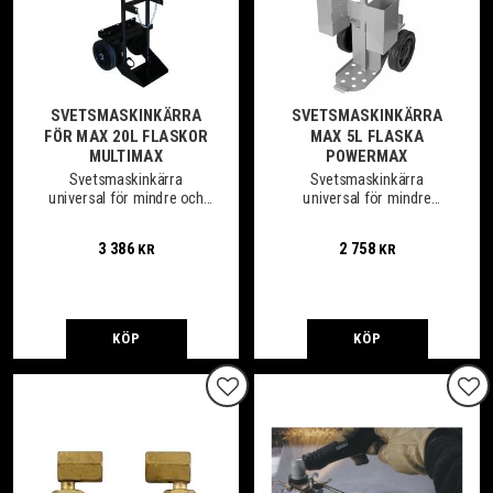
SVETSMASKINKÄRRA
SVETSMASKINKÄRRA
FÖR MAX 20L FLASKOR
MAX 5L FLASKA
MULTIMAX
POWERMAX
Svetsmaskinkärra
Svetsmaskinkärra
universal för mindre och
universal för mindre
mellanstora svetsmaskiner,
svetsmaskiner och med
med max 20L flaska
max 5L flaska
3 386
2 758
KR
KR
KÖP
KÖP
Lägg till i favoriter
Lägg