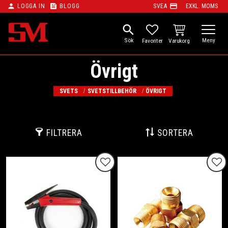
person
feed
payment
LOGGA IN
BLOGG
SVEA
EXKL. MOMS
Meny
search
KUNDVAGN
FAVORITER
Övrigt
SVETS
SVETSTILLBEHÖR
ÖVRIGT
FILTRERA
SORTERA
Lägg till i favoriter
Lägg