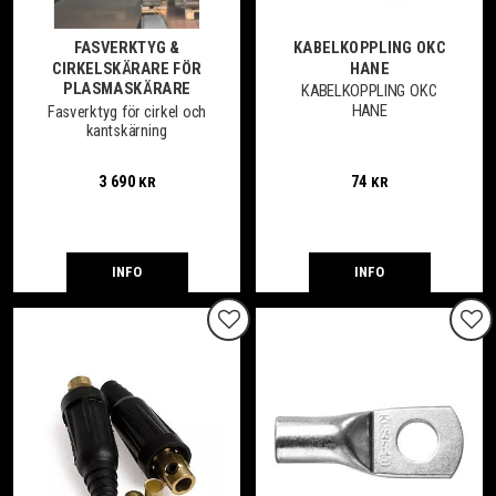
FASVERKTYG &
KABELKOPPLING OKC
CIRKELSKÄRARE FÖR
HANE
PLASMASKÄRARE
KABELKOPPLING OKC
HANE
Fasverktyg för cirkel och
kantskärning
3 690
74
KR
KR
INFO
INFO
Lägg till i favoriter
Lägg