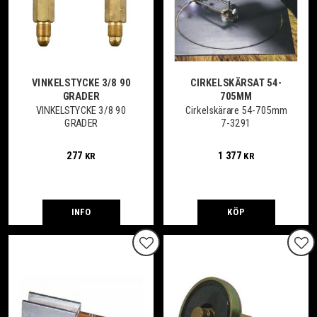
VINKELSTYCKE 3/8 90
CIRKELSKÄRSAT 54-
GRADER
705MM
VINKELSTYCKE 3/8 90
Cirkelskärare 54-705mm
GRADER
7-3291
277
1 377
KR
KR
INFO
KÖP
Lägg till i favoriter
Lägg