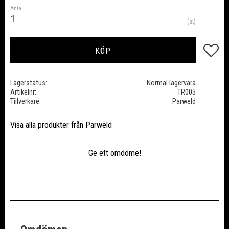
Antal
st
Lägg till
KÖP
Lagerstatus
Normal lagervara
Artikelnr
TR005
Tillverkare
Parweld
Visa alla produkter från Parweld
Ge ett omdöme!