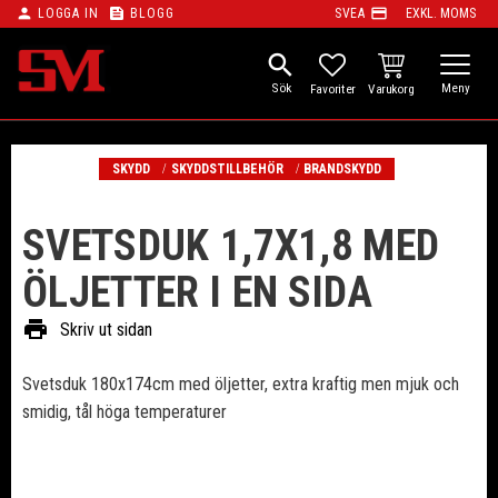
person
feed
payment
LOGGA IN
BLOGG
SVEA
EXKL. MOMS
Meny
search
KUNDVAGN
FAVORITER
SKYDD
SKYDDSTILLBEHÖR
BRANDSKYDD
SVETSDUK 1,7X1,8 MED
ÖLJETTER I EN SIDA
print
Skriv ut sidan
Svetsduk 180x174cm med öljetter, extra kraftig men mjuk och
smidig, tål höga temperaturer