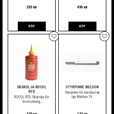
material
även vid arbete med de
203
496
KR
KR
mest svårbearbetade
och hårda material.
KÖP
KÖP
Lägg till i favoriter
Lägg ti
SKÄROLJA ROCOL
STYRPINNE WELDON
RTD
Styrpinne för kärnborrar
typ Weldon 19.
ROCOL RTD, Skärolja för
brotschning,
gängskärning, fräsning,
borrning m.m.