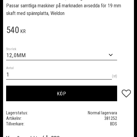
Passar samtliga maskiner på marknaden avsedda för 19 mm
skaft med spännplatta, Weldon
540
KR
Storlek
Antal
st
Lägg till
KÖP
Lagerstatus
Normal lagervara
Artikelnr
381252
Tillverkare
BDS