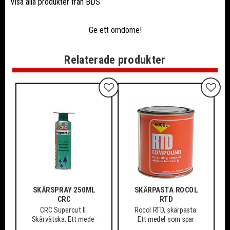
Visa alla produkter från BDS
Ge ett omdöme!
Relaterade produkter
Lägg till i favoriter
Lägg ti
SKÄRSPRAY 250ML
SKÄRPASTA ROCOL
CRC
RTD
CRC Supercut II.
Rocol RTD, skärpasta.
Skärvätska. Ett medel
Ett medel som spar
som spar verktyg och
verktyg och material,