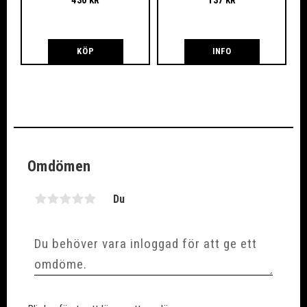
430
137
KR
KR
KÖP
INFO
Omdömen
Du