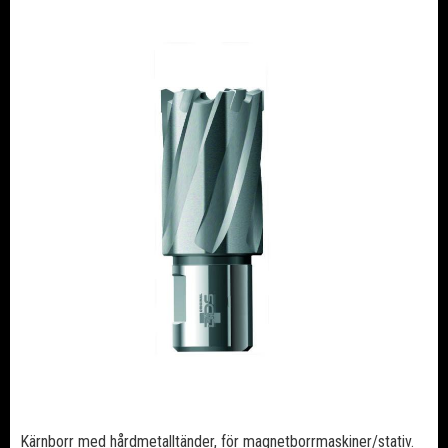
Kärnborr med hårdmetalltänder, för magnetborrmaskiner/stativ.