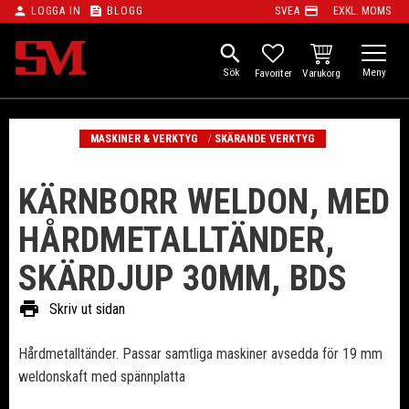
person
feed
payment
LOGGA IN
BLOGG
SVEA
EXKL. MOMS
Meny
search
KUNDVAGN
FAVORITER
MASKINER & VERKTYG
SKÄRANDE VERKTYG
KÄRNBORR WELDON, MED
HÅRDMETALLTÄNDER,
SKÄRDJUP 30MM, BDS
print
Skriv ut sidan
​Hårdmetalltänder. Passar samtliga maskiner avsedda för 19 mm
weldonskaft med spännplatta