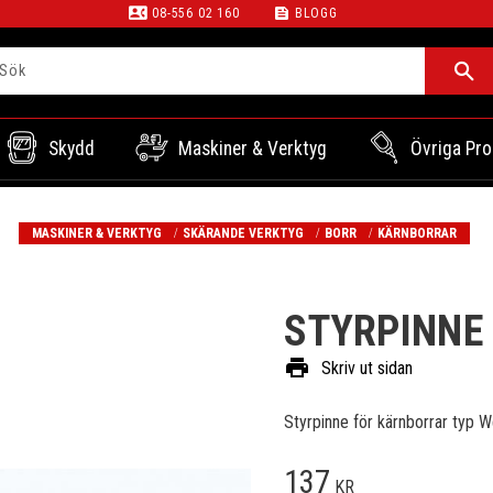
contact_phone
feed
08-556 02 160
BLOGG
Skydd
Maskiner & Verktyg
Övriga Pro
MASKINER & VERKTYG
SKÄRANDE VERKTYG
BORR
KÄRNBORRAR
STYRPINNE
print
Skriv ut sidan
Styrpinne för kärnborrar typ W
137
KR