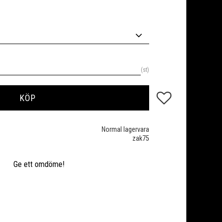
st
Lägg till i favoriter
KÖP
Normal lagervara
zak75
Ge ett omdöme!