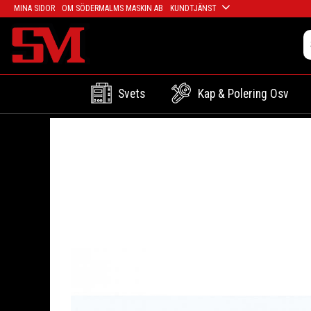
MINA SIDOR
OM SÖDERMALMS MASKIN AB
KUNDTJÄNST
Svets
Kap & Polering Osv