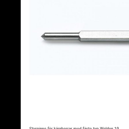
Styrpinne för kärnborrar med fäste typ Weldon 19.