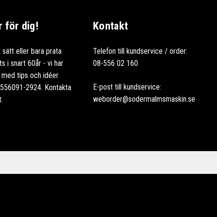
för dig!
Kontakt
 sätt eller bara prata
Telefon till kundservice / order:
 i snart 60år - vi har
08-556 02 160
ag med tips och idéer
E-post till kundservice:
: 556091-2924. Kontakta
weborder@sodermalmsmaskin.se
t.