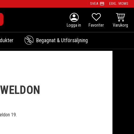
payment
SVEA
EXKL. MOMS
person
KUNDVAG
FAVORITER
dukter
Begagnat & Utförsäljning
 WELDON
eldon 19.