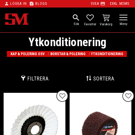
person
feed
payment
LOGGA IN
BLOGG
SVEA
EXKL. MOMS
Meny
search
KUNDVAGN
FAVORITER
Ytkonditionering
KAP & POLERING OSV
BORSTAR & POLERING
YTKONDITIONERING
FILTRERA
SORTERA
Lägg till i favoriter
Lägg