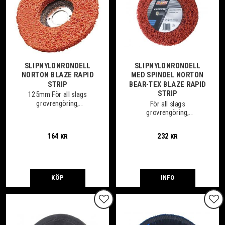
SLIPNYLONRONDELL
SLIPNYLONRONDELL
NORTON BLAZE RAPID
MED SPINDEL NORTON
STRIP
BEAR-TEX BLAZE RAPID
STRIP
125mm För all slags
grovrengöring,
För all slags
oxidborttagning,
grovrengöring,
preparation före svetsning
oxidborttagning,
etc. på järn, stål och
preparation före svetsning
164
232
KR
KR
rostfritt m.m.
etc. på järn, stål och
rostfritt mm.
KÖP
INFO
Lägg till i favoriter
Lägg