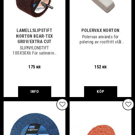
LAMELLSLIPSTIFT
POLERVAX NORTON
NORTON BEAR-TEX
Polervax används för
GROV/EXTRA CUT
polering av rostfritt stål
och aluminium, ger en
SLIPNYLONSTIFT
spegelblank yta. Används
100X50X6 För satinering
tillsammans med
och mattpolering av plana
lamellrondell, filt. 0,5 Kg
och profilerade ytor.
175
152
KR
KR
INFO
KÖP
Lägg till i favoriter
Lägg