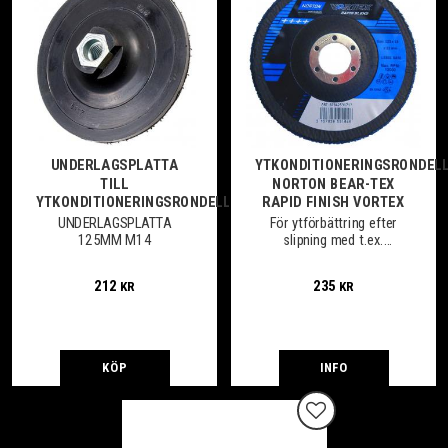
UNDERLAGSPLATTA
YTKONDITIONERINGSRONDEL
TILL
NORTON BEAR-TEX
YTKONDITIONERINGSRONDELL
RAPID FINISH VORTEX
UNDERLAGSPLATTA
För ytförbättring efter
125MM M14
slipning med t.ex.
navrondeller, fiber- eller
lamellrondeller för att
212
235
KR
KR
uppnå slutlig ytfinhet.
KÖP
INFO
Lägg till i favoriter