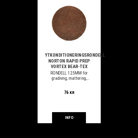
YTKONDITIONERINGSRONDELL
NORTON RAPID PREP
VORTEX BEAR-TEX
RONDELL 125MM för
gradning, mattering,
rengöring och
rostborttagning.
76
KR
INFO