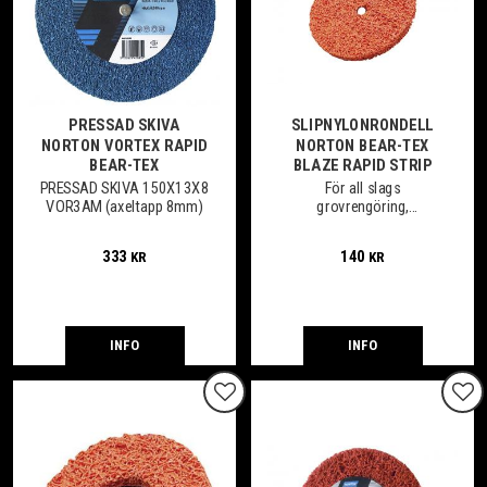
PRESSAD SKIVA
SLIPNYLONRONDELL
NORTON VORTEX RAPID
NORTON BEAR-TEX
BEAR-TEX
BLAZE RAPID STRIP
PRESSAD SKIVA 150X13X8
För all slags
VOR3AM (axeltapp 8mm)
grovrengöring,
oxidborttagning,
preparation före svetsning
333
140
KR
KR
etc. på järn, stål och
rostfritt mm.
INFO
INFO
Lägg till i favoriter
Lägg