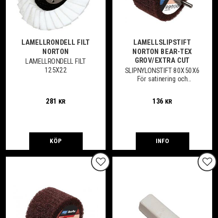
LAMELLRONDELL FILT
LAMELLSLIPSTIFT
NORTON
NORTON BEAR-TEX
GROV/EXTRA CUT
LAMELLRONDELL FILT
125X22
SLIPNYLONSTIFT 80X50X6
För satinering och
mattpolering av plana och
profilerade ytor.
281
136
KR
KR
KÖP
INFO
Lägg till i favoriter
Lägg