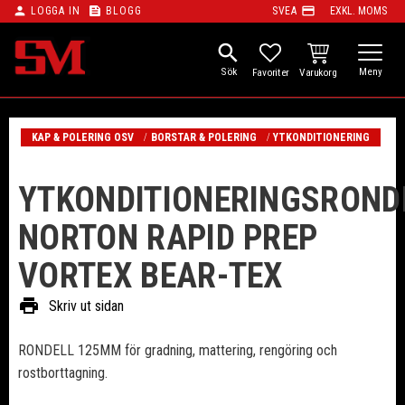
person
feed
payment
LOGGA IN
BLOGG
SVEA
EXKL. MOMS
Meny
search
KUNDVAGN
FAVORITER
KAP & POLERING OSV
BORSTAR & POLERING
YTKONDITIONERING
YTKONDITIONERINGSROND
NORTON RAPID PREP
VORTEX BEAR-TEX
print
Skriv ut sidan
RONDELL 125MM för gradning, mattering, rengöring och
rostborttagning.