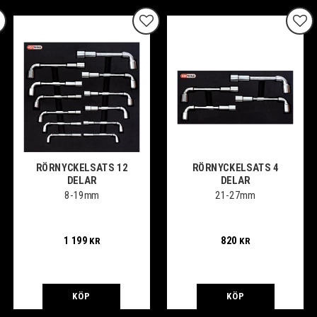
gg till i favoriter
Lägg till i favoriter
Lägg
RÖRNYCKELSATS 12
RÖRNYCKELSATS 4
DELAR
DELAR
8-19mm
21-27mm
1 199
820
KR
KR
KÖP
KÖP