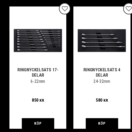
Lägg till i favoriter
Lä
RINGNYCKELSATS 17-
RINGNYCKELSATS 4
DELAR
DELAR
6-22mm
24-32mm
850
580
KR
KR
KÖP
KÖP