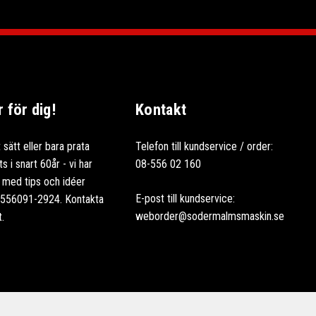
för dig!
Kontakt
 sätt eller bara prata
Telefon till kundservice / order:
 i snart 60år - vi har
08-556 02 160
ag med tips och idéer
E-post till kundservice:
: 556091-2924. Kontakta
weborder@sodermalmsmaskin.se
t.