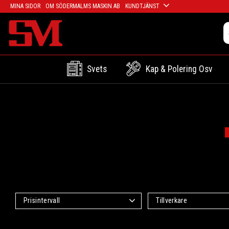
MINA SIDOR
OM SÖDERMALMS MASKIN AB
KUNDTJÄNST
Svets
Kap & Polering Osv
Prisintervall
Tillverkare
570
1 199
KS-Tools
7