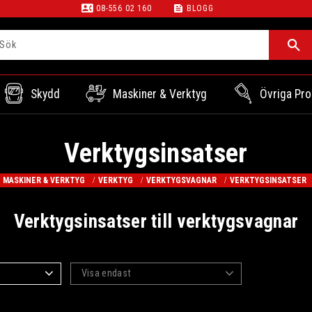
contact_phone
feed
08-556 02 160
BLOGG
Skydd
Maskiner & Verktyg
Övriga Pro
Verktygsinsatser
MASKINER & VERKTYG
VERKTYG
VERKTYGSVAGNAR
VERKTYGSINSATSER
Verktygsinsatser till verktygsvagnar
Visa endast
Finns i lager
0