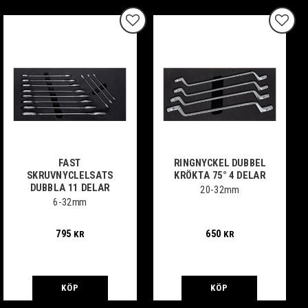
 till i favoriter
Lägg till i favoriter
Lägg ti
FAST
RINGNYCKEL DUBBEL
SKRUVNYCLELSATS
KRÖKTA 75° 4 DELAR
DUBBLA 11 DELAR
20-32mm
6-32mm
795
650
KR
KR
KÖP
KÖP