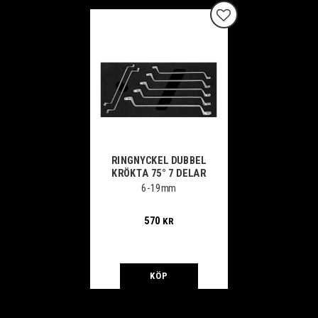
Lägg till i favoriter
RINGNYCKEL DUBBEL
KRÖKTA 75° 7 DELAR
6-19mm
570
KR
KÖP