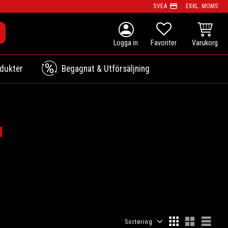
payment
SVEA
EXKL. MOMS
person
KUNDVAG
FAVORITER
dukter
Begagnat & Utförsäljning
Välj sortering
Välj