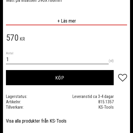
Mått på insatsen 390X188mm
1/3 Systeminsats ( Tar 1/3 plats av en låda )
+ Läs mer
570
KR
Antal
st
Lägg till
KÖP
Lagerstatus
Leveranstid ca 3-4 dagar
Artikelnr
815.1357
Tillverkare
KS-Tools
Visa alla produkter från KS-Tools