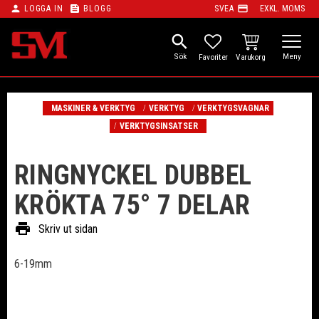
person
feed
payment
LOGGA IN
BLOGG
SVEA
EXKL. MOMS
Meny
search
KUNDVAGN
FAVORITER
MASKINER & VERKTYG
VERKTYG
VERKTYGSVAGNAR
VERKTYGSINSATSER
RINGNYCKEL DUBBEL
KRÖKTA 75° 7 DELAR
print
Skriv ut sidan
6-19mm