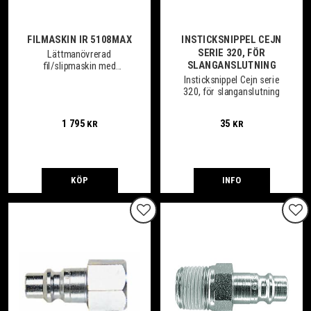
FILMASKIN IR 5108MAX
INSTICKSNIPPEL CEJN
SERIE 320, FÖR
Lättmanövrerad
SLANGANSLUTNING
fil/slipmaskin med
ergonomiskt komposithus
Insticksnippel Cejn serie
320, för slanganslutning
1 795
35
KR
KR
KÖP
INFO
Lägg till i favoriter
Lägg