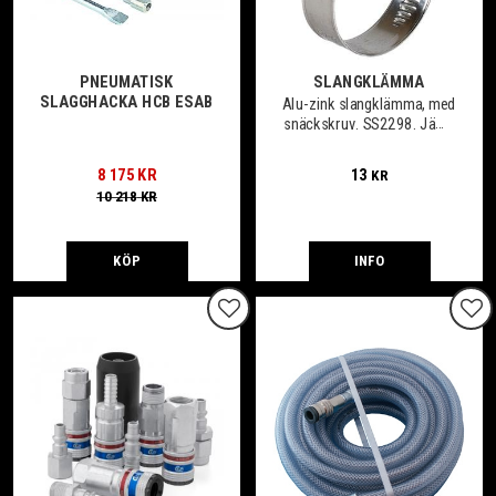
PNEUMATISK
SLANGKLÄMMA
SLAGGHACKA HCB ESAB
​Alu-zink slangklämma, med
snäckskruv. SS2298. Jämn
slanganliggning. 12mm
bredd.​
8 175
KR
13
KR
10 218
KR
KÖP
INFO
Lägg till i favoriter
Lägg