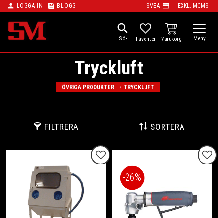
person
feed
payment
LOGGA IN
BLOGG
SVEA
EXKL. MOMS
Meny
search
KUNDVAGN
FAVORITER
Tryckluft
ÖVRIGA PRODUKTER
TRYCKLUFT
FILTRERA
SORTERA
Lägg till i favoriter
Lägg
26
%