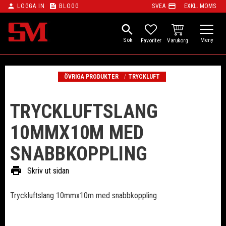
person
feed
payment
LOGGA IN
BLOGG
SVEA
EXKL. MOMS
Meny
search
KUNDVAGN
FAVORITER
ÖVRIGA PRODUKTER
TRYCKLUFT
TRYCKLUFTSLANG
10MMX10M MED
SNABBKOPPLING
print
Skriv ut sidan
Tryckluftslang 10mmx10m med snabbkoppling