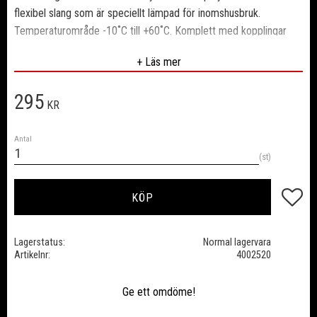
flexibel slang som är speciellt lämpad för inomshusbruk.
Temperaturområde -10˚C till +60˚C. Komplett med kopplingar
hane/hona i Europastandard, kompatibel med bl.a TEMA1625,
+ Läs mer
Rectus 25, Cejn 320, Luna 25, JWL 5200 m.m. Svensktillverkad
kvalitetsslang som även är ftalatfri.
295
KR
Innerdiameter: 10 mm
Ytterdiameter: 15 mm
Antal
Längd: 10 meter
st
Lägg till
KÖP
Lagerstatus
Normal lagervara
Artikelnr
4002520
Ge ett omdöme!