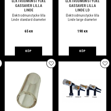
ELKTRODMUNSTYCKE
ELKTRODMUNSTYCKE
GASSAVER LILLA
GASSAVER LILLA
LINDE
LINDE LD
Elektrodmunstycke lilla
Elektrodmunstycke lilla
Linde standard diameter
Linde large diameter
65
190
KR
KR
KÖP
KÖP
gg till i favoriter
Lägg till i favoriter
Lägg