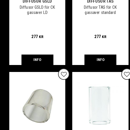
DIFFUSOR GSLD
DIFFUSOR TAS
Diffusor GSLD för CK
Diffusor TAS för CK
gassaver LD
gassaver standard
277
277
KR
KR
INFO
INFO
Lägg till i favoriter
Lä