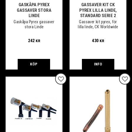
GASKÅPA PYREX
GASSAVER KIT CK
GASSAVER STORA
PYREX LILLA LINDE,
LINDE
STANDARD SERIE 2
Gaskåpa Pyrex gassaver
Gassaver kit pyrex, för
stora Linde
lilla linde, CK Worldwide
242
430
KR
KR
KÖP
INFO
Lägg till i favoriter
Lägg