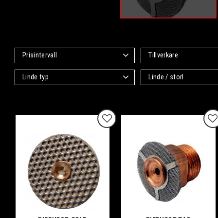
Prisintervall
Tillverkare
65
1 120
CK Worldwide
14
Linde typ
Linde / storl
Lilla
1
Stora
1
Lilla Linde (9, 20)
1
Lilla LD (Large diameter)
1
Stora Linde (17, 18, 26)
1
Lägg till i favoriter
Lä
Stora LD (Large diameter)
1