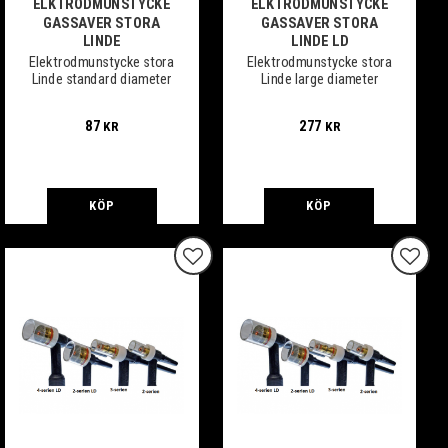
ELKTRODMUNSTYCKE
ELKTRODMUNSTYCKE
GASSAVER STORA
GASSAVER STORA
LINDE
LINDE LD
Elektrodmunstycke stora
Elektrodmunstycke stora
Linde standard diameter
Linde large diameter
87
277
KR
KR
KÖP
KÖP
 till i favoriter
Lägg till i favoriter
Lägg ti