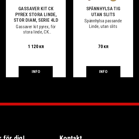
GASSAVER KIT CK
SPÄNNHYLSA TIG
PYREX STORA LINDE,
UTAN SLITS
STOR DIAM, SERIE 4LD
Spännhylsa passande
Linde, utan slits
Gassaver kit pyrex, för
stora linde, CK
Worldwide, stor diam
1 120
70
KR
KR
INFO
INFO
för dig!
Kontakt