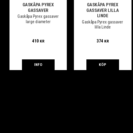
GASKÅPA PYREX
GASKÅPA PYREX
GASSAVER
GASSAVER LILLA
LINDE
Gaskåpa Pyrex gassaver
large diameter
Gaskåpa Pyrex gassaver
lilla Linde
410
374
KR
KR
INFO
KÖP