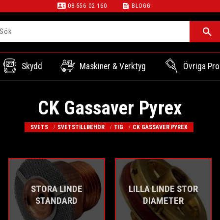
contact_phone
feed
08-556 02 160
BLOGG
Skydd
Maskiner & Verktyg
Övriga Pro
CK Gassaver Pyrex
SVETS
SVETSTILLBEHÖR
TIG
CK GASSAVER PYREX
STORA LINDE
LILLA LINDE STOR
STANDARD
DIAMETER