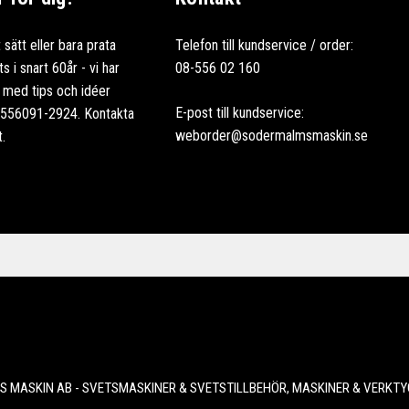
 sätt eller bara prata
Telefon till kundservice / order:
 i snart 60år - vi har
08-556 02 160
ag med tips och idéer
E-post till kundservice:
: 556091-2924. Kontakta
weborder@sodermalmsmaskin.se
t.
 MASKIN AB - SVETSMASKINER & SVETSTILLBEHÖR, MASKINER & VERKTY