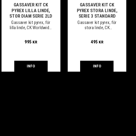
GASSAVER KIT CK
GASSAVER KIT CK
PYREX LILLA LINDE,
PYREX STORA LINDE,
STOR DIAM SERIE 2LD
SERIE 3 STANDARD
Gassaver kit pyrex, för
Gassaver kit pyrex, för
lilla linde, CK Worldwide,
stora linde, CK
stor diam
Worldwide
995
495
KR
KR
INFO
INFO
 till i favoriter