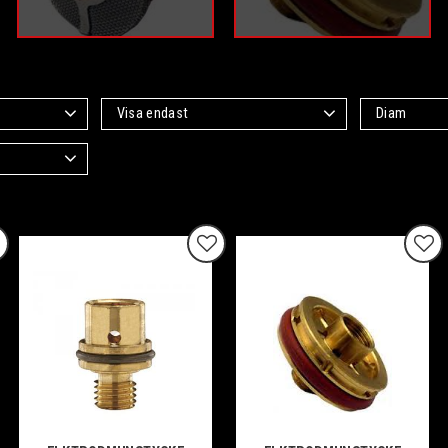
Visa endast
Diam
Finns i lager
13
1,6mm
6
gg till i favoriter
Lägg till i favoriter
Lägg