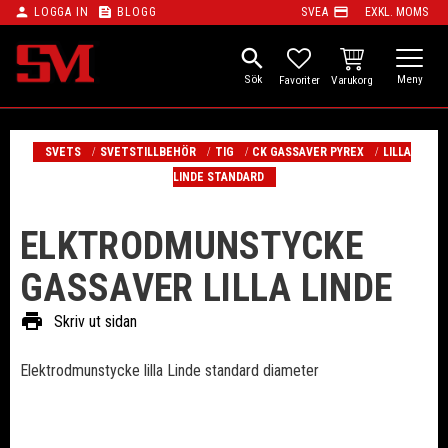
person
feed
payment
LOGGA IN
BLOGG
SVEA
EXKL. MOMS
Meny
search
KUNDVAGN
FAVORITER
SVETS
SVETSTILLBEHÖR
TIG
CK GASSAVER PYREX
LILLA
LINDE STANDARD
ELKTRODMUNSTYCKE
GASSAVER LILLA LINDE
print
Skriv ut sidan
Elektrodmunstycke lilla Linde standard diameter