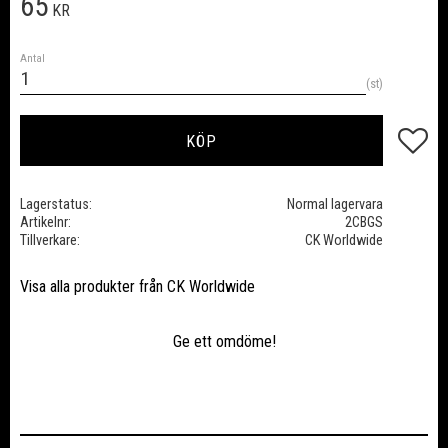
65
KR
Antal
st
Lägg till
KÖP
Lagerstatus
Normal lagervara
Artikelnr
2CBGS
Tillverkare
CK Worldwide
Visa alla produkter från CK Worldwide
Ge ett omdöme!