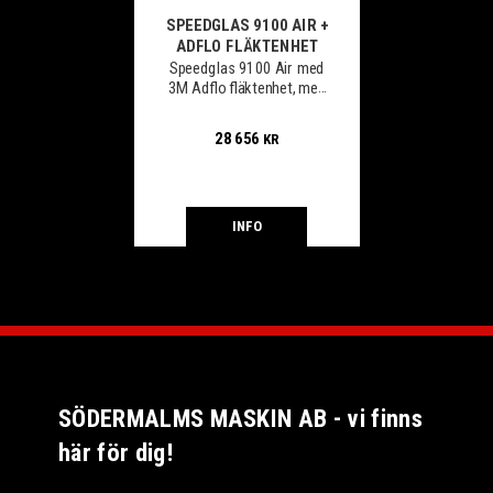
SPEEDGLAS 9100 AIR +
ADFLO FLÄKTENHET
Speedglas 9100 Air med
3M Adflo fläktenhet, med
eller utan kassett.
28 656
KR
INFO
SÖDERMALMS MASKIN AB - vi finns
här för dig!