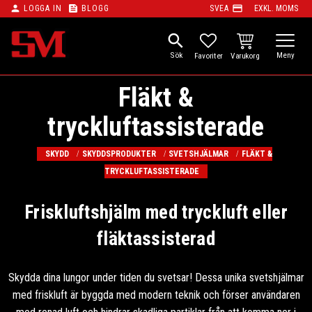
person
feed
payment
LOGGA IN
BLOGG
SVEA
EXKL. MOMS
Meny
search
KUNDVAGN
FAVORITER
Fläkt &
tryckluftassisterade
SKYDD
SKYDDSPRODUKTER
SVETSHJÄLMAR
FLÄKT &
TRYCKLUFTASSISTERADE
Friskluftshjälm med tryckluft eller
fläktassisterad
Skydda dina lungor under tiden du svetsar! Dessa unika svetshjälmar
med friskluft är byggda med modern teknik och förser användaren