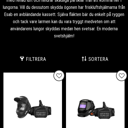
med renad luft och hindrar skadliga partiklar från att komma ner i
lungorna. Vill du dessutom skydda ögonen har friskluftshjälmarna från
Esab en avbländande kassett. Själva fläkten bär du enkelt på ryggen
och tack vare larmen kan du vara tryggt medveten om att
användarens lungor skyddas medan hen svetsar. En moderna
svetshjälm!
FILTRERA
SORTERA
Lägg till i favoriter
Lägg