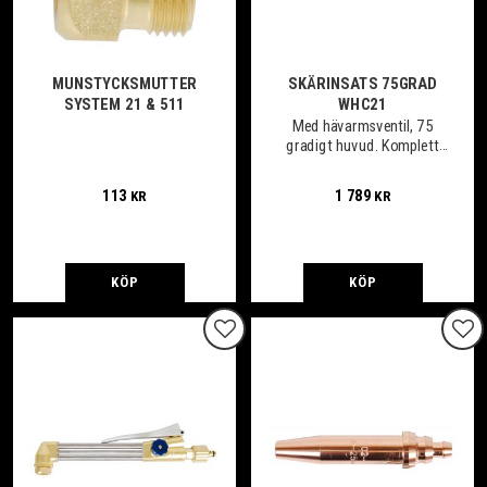
MUNSTYCKSMUTTER
SKÄRINSATS 75GRAD
SYSTEM 21 & 511
WHC21
Med hävarmsventil, 75
gradigt huvud. Komplett
med munstycksmutter.
113
1 789
KR
KR
KÖP
KÖP
Lägg till i favoriter
Lägg