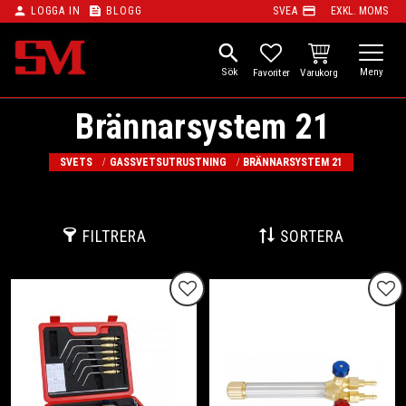
person
feed
payment
LOGGA IN
BLOGG
SVEA
EXKL. MOMS
Meny
search
KUNDVAGN
FAVORITER
Brännarsystem 21
SVETS
GASSVETSUTRUSTNING
BRÄNNARSYSTEM 21
FILTRERA
SORTERA
Lägg till i favoriter
Lägg