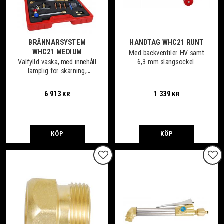
BRÄNNARSYSTEM
HANDTAG WHC21 RUNT
WHC21 MEDIUM
Med backventiler HV samt
6,3 mm slangsockel.
Välfylld väska, med innehåll
lämplig för skärning,
svetsning, värmning och
lödning.
6 913
1 339
KR
KR
KÖP
KÖP
Lägg till i favoriter
Lägg