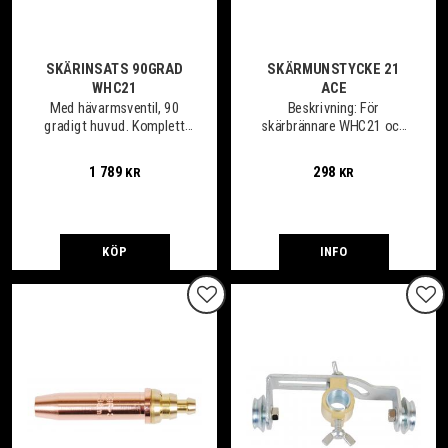
SKÄRINSATS 90GRAD
SKÄRMUNSTYCKE 21
WHC21
ACE
Med hävarmsventil, 90
Beskrivning: För
gradigt huvud. Komplett
skärbrännare WHC21 och
med munstycksmutter.
WHC 511
1 789
298
KR
KR
KÖP
INFO
Lägg till i favoriter
Lägg