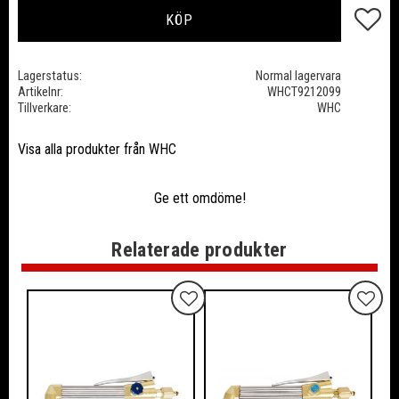
Lägg till
KÖP
Lagerstatus
Normal lagervara
Artikelnr
WHCT9212099
Tillverkare
WHC
Visa alla produkter från WHC
Ge ett omdöme!
Relaterade produkter
Lägg till i favoriter
Lägg ti