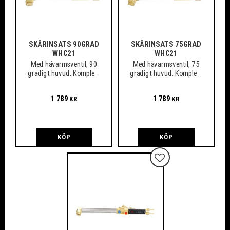
SKÄRINSATS 90GRAD
SKÄRINSATS 75GRAD
WHC21
WHC21
Med hävarmsventil, 90
Med hävarmsventil, 75
gradigt huvud. Komplett
gradigt huvud. Komplett
med munstycksmutter.
med munstycksmutter.
1 789
1 789
KR
KR
KÖP
KÖP
Lägg till i favoriter