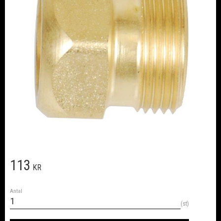
113
KR
Antal
st