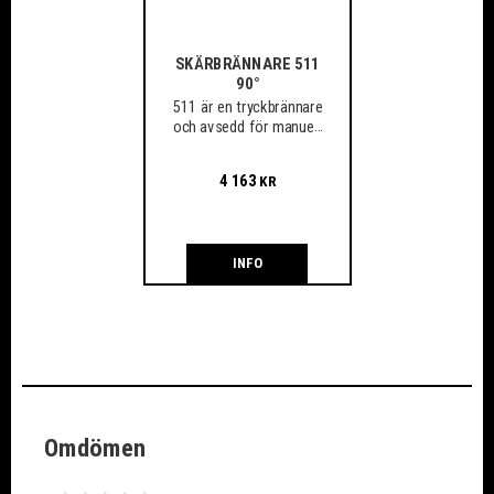
SKÄRBRÄNNARE 511
90°
511 är en tryckbrännare
och avsedd för manuell
gasskärning
4 163
KR
INFO
Omdömen