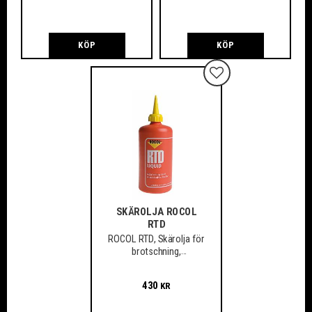
och hårda material.
KÖP
KÖP
Lägg till i favoriter
SKÄROLJA ROCOL
RTD
ROCOL RTD, Skärolja för
brotschning,
gängskärning, fräsning,
borrning m.m.
430
KR