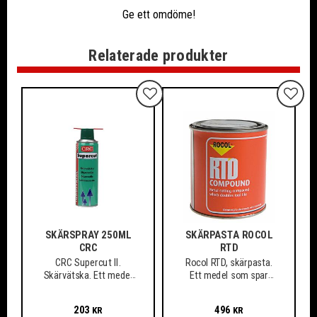
Ge ett omdöme!
Relaterade produkter
Lägg till i favoriter
Lägg ti
SKÄRSPRAY 250ML
SKÄRPASTA ROCOL
CRC
RTD
CRC Supercut II.
Rocol RTD, skärpasta.
Skärvätska. Ett medel
Ett medel som spar
som spar verktyg och
verktyg och material,
material
även vid arbete med de
203
496
KR
KR
mest svårbearbetade