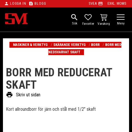
person
feed
payment
LOGGA IN
BLOGG
SVEA
EXKL. MOMS
Meny
search
KUNDVAGN
FAVORITER
MASKINER & VERKTYG
SKÄRANDE VERKTYG
BORR
BORR MED
NEDSVARVAT SKAFT
BORR MED REDUCERAT
SKAFT
print
Skriv ut sidan
Kort allroundborr för järn och stål med 1/2" skaft