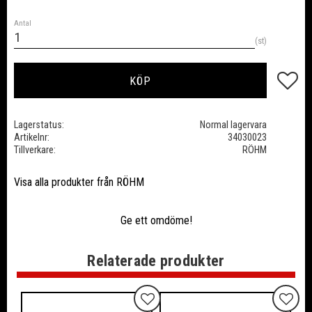
Antal
st
Lägg till
KÖP
Lagerstatus
Normal lagervara
Artikelnr
34030023
Tillverkare
RÖHM
Visa alla produkter från RÖHM
Ge ett omdöme!
Relaterade produkter
Lägg till i favoriter
Lägg ti