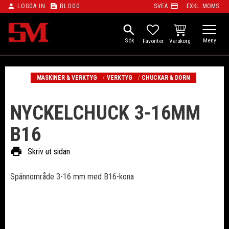
person
feed
payment
LOGGA IN
BLOGG
SVEA
EXKL. MOMS
Meny
search
KUNDVAGN
FAVORITER
MASKINER & VERKTYG
VERKTYG
CHUCKAR & DORN
NYCKELCHUCK 3-16MM
B16
print
Skriv ut sidan
Spännområde 3-16 mm med B16-kona