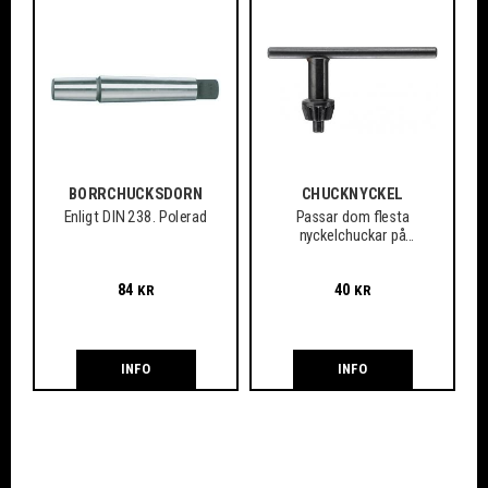
BORRCHUCKSDORN
CHUCKNYCKEL
Enligt DIN 238. Polerad
Passar dom flesta
nyckelchuckar på
marknaden
84
40
KR
KR
INFO
INFO