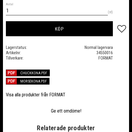
Antal
st
Lägg till
KÖP
Lagerstatus
Normal lagervara
Artikelnr
34550016
Tillverkare
FORMAT
CHUCKKONA.PDF
MORSEKONA.PDF
Visa alla produkter från FORMAT
Ge ett omdöme!
Relaterade produkter