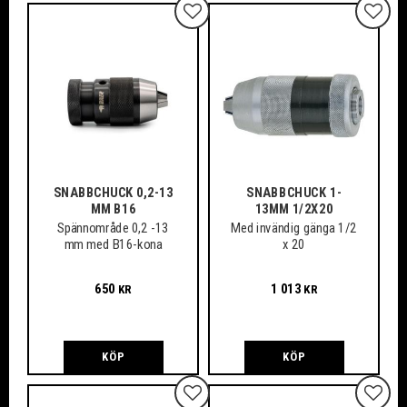
Lägg till i favoriter
Lägg ti
SNABBCHUCK 0,2-13
SNABBCHUCK 1-
MM B16
13MM 1/2X20
Spännområde 0,2 -13
Med invändig gänga 1/2
mm med B16-kona
x 20
650
1 013
KR
KR
KÖP
KÖP
Lägg till i favoriter
Lägg ti