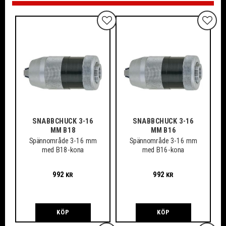
Lägg till i favoriter
Lägg ti
SNABBCHUCK 3-16
SNABBCHUCK 3-16
MM B18
MM B16
Spännområde 3-16 mm
Spännområde 3-16 mm
med B18-kona
med B16-kona
992
992
KR
KR
KÖP
KÖP