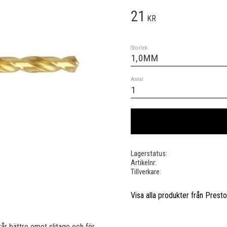
21
KR
Storlek
Antal
Lagerstatus
Artikelnr
Tillverkare
Visa alla produkter från Prest
står bättre emot slitage och för