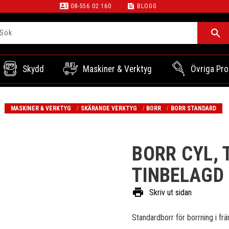
contact_phone
feed
08-556 02 160
BLOGG
Skydd
Maskiner & Verktyg
Övriga Pro
MASKINER & VERKTYG
SKÄRANDE VERKTYG
BORR
BORR STANDARD
BORR CYL, 
TINBELAGD
print
Skriv ut sidan
Standardborr för borrning i frä