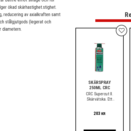
ger ökad skärhastighet.stighet.
Re
, reducering av axialkraften samt
och stålgjutgods (legerat och
er diametern.
Lägg t
SKÄRSPRAY
250ML CRC
CRC Supercut II.
Skärvätska. Ett
medel som spar
verktyg och material
203
KR