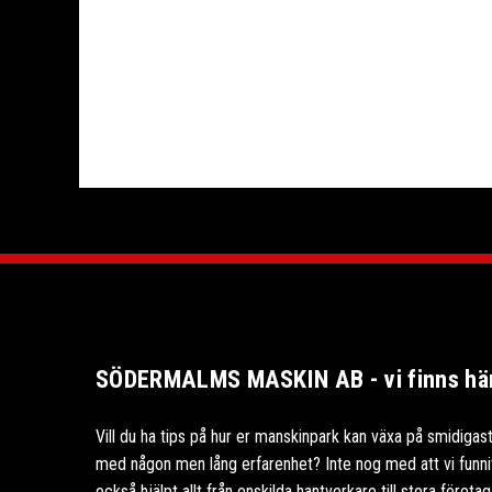
SÖDERMALMS MASKIN AB - vi finns här 
Vill du ha tips på hur er manskinpark kan växa på smidigast
med någon men lång erfarenhet? Inte nog med att vi funnits
också hjälpt allt från enskilda hantverkare till stora föret