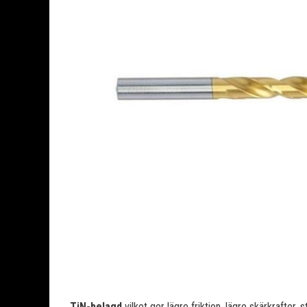
TiN-belagd
vilket ger lägre friktion, lägre skärkrafter, 