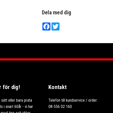
Dela med dig
Facebook
Twitter
för dig!
Kontakt
 sätt eller bara prata
Telefon till kundservice / order:
 i snart 60år - vi har
08-556 02 160
ag med tips och idéer