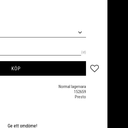
st
Lägg till i favoriter
KÖP
Normal lagervara
152659
Presto
o
Ge ett omdöme!