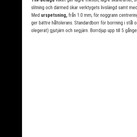
slitning och därmed ökar verktygets livslängd samt med
Med
urspetsning,
från 1.0 mm, för noggrann centrering
ger bättre håltolerans. Standardborr för borrning i stål 
olegerat) gjutjärn och segjärn. Borrdjup upp till 5 gång