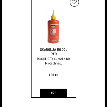
Lägg till i favoriter
SKÄROLJA ROCOL
RTD
ROCOL RTD, Skärolja för
brotschning,
gängskärning, fräsning,
borrning m.m.
430
KR
KÖP