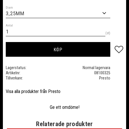
Diam
Antal
st
Lägg till
KÖP
Lagerstatus
Normal lagervara
Artikelnr
08100325
Tillverkare
Presto
Visa alla produkter från Presto
Ge ett omdöme!
Relaterade produkter