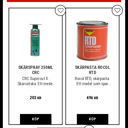
Lägg till i favoriter
Lägg ti
SKÄRSPRAY 250ML
SKÄRPASTA ROCOL
CRC
RTD
CRC Supercut II.
Rocol RTD, skärpasta.
Skärvätska. Ett medel
Ett medel som spar
som spar verktyg och
verktyg och material,
material
även vid arbete med de
203
496
KR
KR
mest svårbearbetade
och hårda material.
KÖP
KÖP