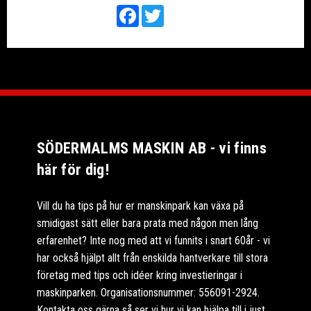
Facebook
Twitter
SÖDERMALMS MASKIN AB - vi finns
här för dig!
Vill du ha tips på hur er manskinpark kan växa på
smidigast sätt eller bara prata med någon men lång
erfarenhet? Inte nog med att vi funnits i snart 60år - vi
har också hjälpt allt från enskilda hantverkare till stora
företag med tips och idéer kring investieringar i
maskinparken. Organisationsnummer: 556091-2924.
Kontakta oss gärna så ser vi hur vi kan hjälpa till i just