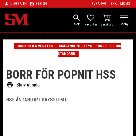
person
feed
payment
LOGGA IN
BLOGG
SVEA
EXKL. MOMS
Meny
search
KUNDVAGN
FAVORITER
MASKINER & VERKTYG
SKÄRANDE VERKTYG
BORR
BORR
STANDARD
BORR FÖR POPNIT HSS
print
Skriv ut sidan
HSS ÅNGANLÖPT KRYSSLIPAD