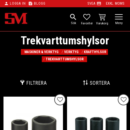
person
feed
payment
LOGGA IN
BLOGG
SVEA
EXKL. MOMS
Meny
search
KUNDVAGN
FAVORITER
Trekvarttumshylsor
MASKINER & VERKTYG
VERKTYG
KRAFTHYLSOR
TREKVARTTUMSHYLSOR
FILTRERA
SORTERA
Lägg till i favoriter
Lägg