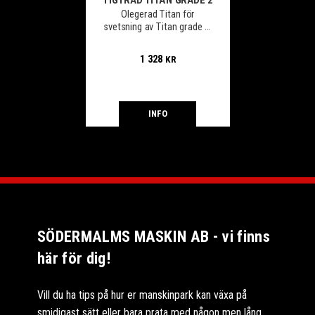
Olegerad Titan för
svetsning av Titan grade 2.
Mycket
korrosionsbeständig i
1 328
KR
oxiderande miljöer.
INFO
SÖDERMALMS MASKIN AB - vi finns
här för dig!
Vill du ha tips på hur er manskinpark kan växa på
smidigast sätt eller bara prata med någon men lång