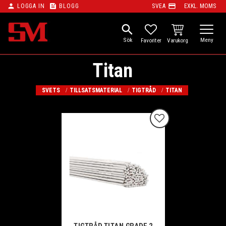
person
feed
payment
LOGGA IN
BLOGG
SVEA
EXKL. MOMS
Meny
search
KUNDVAGN
FAVORITER
Titan
SVETS
TILLSATSMATERIAL
TIGTRÅD
TITAN
Lägg till i favoriter
TIGTRÅD TITAN GRADE 2