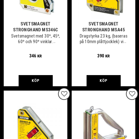
SVETSMAGNET
SVETSMAGNET
STRONGHAND MS346C
STRONGHAND MSA45
Svetsmagnet med 30º, 45º,
Dragstyrka 23 kg, (baseras
60º och 90º vinklar.
på 10mm plåttjocklek) vikt
Centrumhål för enkel
0,5 kg.
hantering.
346
390
KR
KR
KÖP
KÖP
Lägg till i favoriter
Lägg