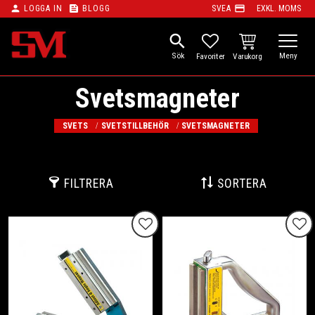
person
feed
payment
LOGGA IN
BLOGG
SVEA
EXKL. MOMS
Meny
search
KUNDVAGN
FAVORITER
Svetsmagneter
SVETS
SVETSTILLBEHÖR
SVETSMAGNETER
FILTRERA
SORTERA
Lägg till i favoriter
Lägg