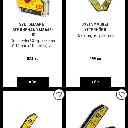
SVETSMAGNET
SVETSMAGNET
STRONGHAND MSA48-
YTTERHÖRN
HD
Svetsmagnet ytterhörn
Dragstyrka 63 kg, (baseras
på 10mm plåttjocklek) vikt
1,4 kg.
834
399
KR
KR
KÖP
KÖP
Lägg till i favoriter
Lägg