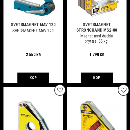
SVETSMAGNET MAV 120
SVETSMAGNET
STRONGHAND MS2-80
SVETSMAGNET MAV 120
Magnet med dubbla
brytare, 55 kg.
2 550
1 790
KR
KR
KÖP
KÖP
Lägg till i favoriter
Lägg