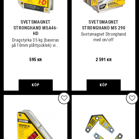
SVETSMAGNET
SVETSMAGNET
STRONGHAND MSA46-
STRONGHAND MS 290
HD
Svetsmagnet Stronghand
med on/off
Dragstyrka 35 kg (baseras
på 10mm plåttjocklek) vikt
0,7 kg.
595
2 591
KR
KR
KÖP
KÖP
Lägg till i favoriter
Lägg