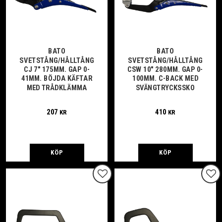
BATO
BATO
SVETSTÅNG/HÅLLTÅNG
SVETSTÅNG/HÅLLTÅNG
CJ 7" 175MM. GAP 0-
CSW 10" 280MM. GAP 0-
41MM. BÖJDA KÄFTAR
100MM. C-BACK MED
MED TRÅDKLÄMMA
SVÄNGTRYCKSSKO
207
410
KR
KR
KÖP
KÖP
Lägg till i favoriter
Lägg