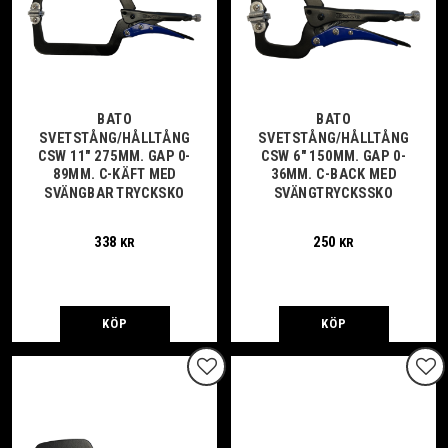
BATO
BATO
SVETSTÅNG/HÅLLTÅNG
SVETSTÅNG/HÅLLTÅNG
CSW 11" 275MM. GAP 0-
CSW 6" 150MM. GAP 0-
89MM. C-KÄFT MED
36MM. C-BACK MED
SVÄNGBAR TRYCKSKO
SVÄNGTRYCKSSKO
338
250
KR
KR
KÖP
KÖP
Lägg till i favoriter
Lägg