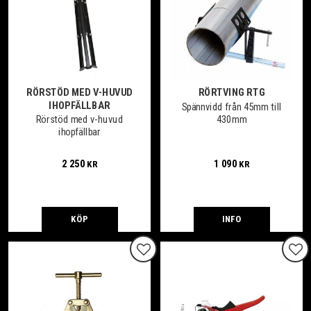
RÖRSTÖD MED V-HUVUD
RÖRTVING RTG
IHOPFÄLLBAR
Spännvidd från 45mm till
430mm
Rörstöd med v-huvud
ihopfällbar
2 250
1 090
KR
KR
KÖP
INFO
Lägg till i favoriter
Lägg