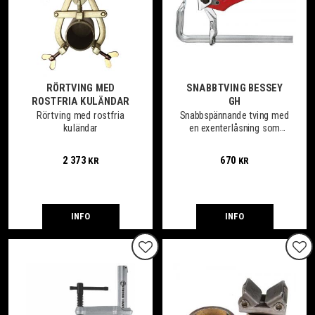
RÖRTVING MED
SNABBTVING BESSEY
ROSTFRIA KULÄNDAR
GH
Rörtving med rostfria
Snabbspännande tving med
kuländar
en exenterlåsning som
påverkas av spännarmen.
2 373
670
KR
KR
INFO
INFO
Lägg till i favoriter
Lägg