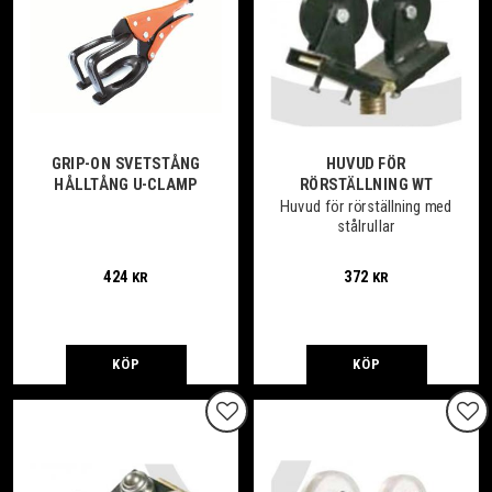
GRIP-ON SVETSTÅNG
HUVUD FÖR
HÅLLTÅNG U-CLAMP
RÖRSTÄLLNING WT
Huvud för rörställning med
stålrullar
424
372
KR
KR
KÖP
KÖP
Lägg till i favoriter
Lägg