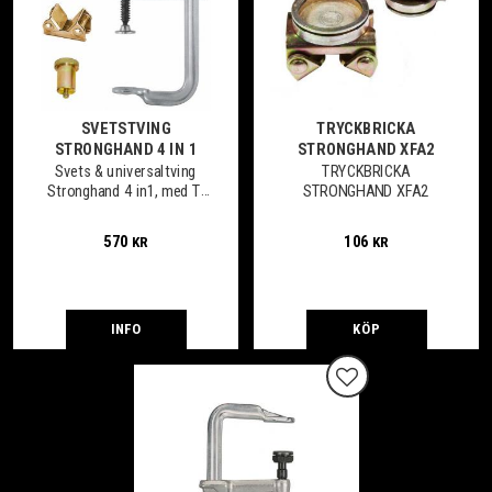
SVETSTVING
TRYCKBRICKA
STRONGHAND 4 IN 1
STRONGHAND XFA2
Svets & universaltving
TRYCKBRICKA
Stronghand 4 in1, med T-
STRONGHAND XFA2
handtag och flera
funktioner
570
106
KR
KR
INFO
KÖP
Lägg till i favoriter