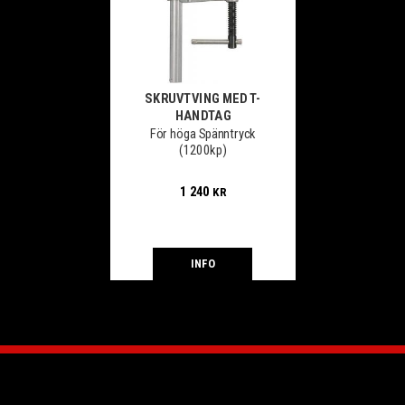
SKRUVTVING MED T-
HANDTAG
För höga Spänntryck
(1200kp)
1 240
KR
INFO