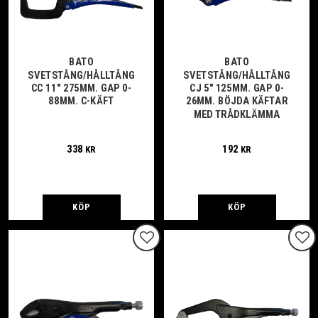
BATO
BATO
SVETSTÅNG/HÅLLTÅNG
SVETSTÅNG/HÅLLTÅNG
CC 11" 275MM. GAP 0-
CJ 5" 125MM. GAP 0-
88MM. C-KÄFT
26MM. BÖJDA KÄFTAR
MED TRÅDKLÄMMA
338
192
KR
KR
KÖP
KÖP
Lägg till i favoriter
Lägg