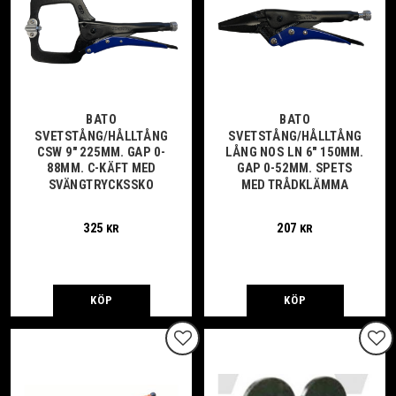
BATO
BATO
SVETSTÅNG/HÅLLTÅNG
SVETSTÅNG/HÅLLTÅNG
CSW 9" 225MM. GAP 0-
LÅNG NOS LN 6" 150MM.
88MM. C-KÄFT MED
GAP 0-52MM. SPETS
SVÄNGTRYCKSSKO
MED TRÅDKLÄMMA
325
207
KR
KR
KÖP
KÖP
Lägg till i favoriter
Lägg