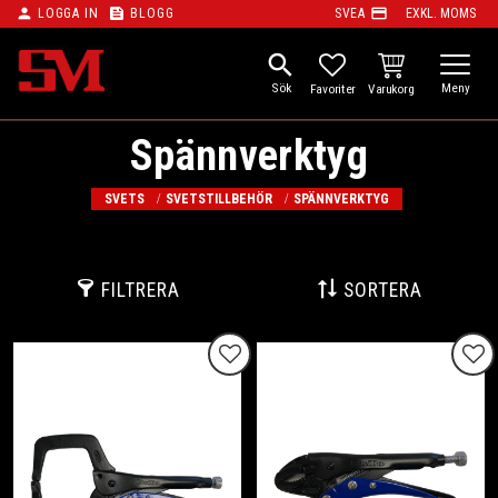
person
feed
payment
LOGGA IN
BLOGG
SVEA
EXKL. MOMS
Meny
search
KUNDVAGN
FAVORITER
Spännverktyg
SVETS
SVETSTILLBEHÖR
SPÄNNVERKTYG
FILTRERA
SORTERA
Lägg till i favoriter
Lägg