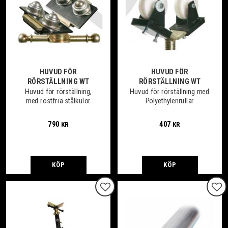
HUVUD FÖR
HUVUD FÖR
RÖRSTÄLLNING WT
RÖRSTÄLLNING WT
Huvud för rörställning,
Huvud för rörställning med
med rostfria stålkulor
Polyethylenrullar
790
407
KR
KR
KÖP
KÖP
Lägg till i favoriter
Lägg