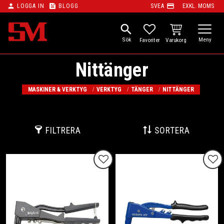
person
feed
payment
LOGGA IN
BLOGG
SVEA
EXKL. MOMS
Meny
search
KUNDVAGN
FAVORITER
Nittänger
MASKINER & VERKTYG
VERKTYG
TÄNGER
NITTÄNGER
FILTRERA
SORTERA
Lägg till i favoriter
Lägg