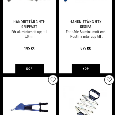
HANDNITTÅNG NTH
HANDNITTÅNG NTX
GRIPFAST
GESIPA
För aluminiumnit upp till
För både Aluminiumnit och
5,0mm
Rostfria nitar upp till
5,0mm
185
695
KR
KR
KÖP
KÖP
Lägg till i favoriter
Lägg