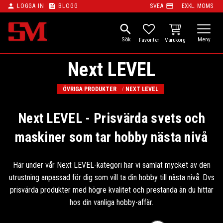
person
feed
payment
LOGGA IN
BLOGG
SVEA
EXKL. MOMS
Meny
search
KUNDVAGN
FAVORITER
Next LEVEL
ÖVRIGA PRODUKTER
NEXT LEVEL
Next LEVEL - Prisvärda svets och
maskiner som tar hobby nästa nivå
Här under vår Next LEVEL-kategori har vi samlat mycket av den
utrustning anpassad för dig som vill ta din hobby till nästa nivå. Dvs
prisvärda produkter med högre kvalitet och prestanda än du hittar
hos din vanliga hobby-affär.