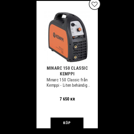
Lägg till i favoriter
MINARC 150 CLASSIC
KEMPPI
Minarc 150 Classic från
Kemppi - Liten behändig
svetslikriktare levereras
komplett med svets &
7 650
KR
återledare.
KÖP