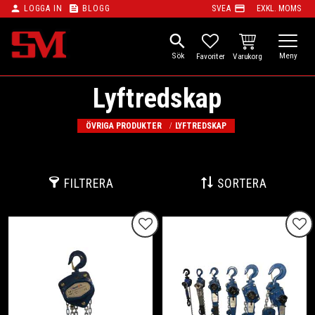
person
feed
payment
LOGGA IN
BLOGG
SVEA
EXKL. MOMS
Meny
search
KUNDVAGN
FAVORITER
Lyftredskap
ÖVRIGA PRODUKTER
LYFTREDSKAP
FILTRERA
SORTERA
Lägg till i favoriter
Lägg