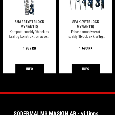
SNABBLYFTBLOCK
SPAKLYFTBLOCK
MYRANTIQ
MYRANTIQ
Kompakt snabblyftblock av
Enhandsmanövrerat
kraftig konstruktion avsett
spaklyftblock av kraftig
för vertikala lyft.
konstruktion avsett för
vertikala lyft och
1 939
1 693
KR
KR
horisontella drag.
INFO
INFO
SÖDERMALMS MASKIN AB - vi finns