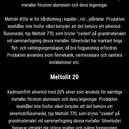
metaller förutom aluminium och dess legeringar.
Meltolit 40Sn är för hårdlödning i kapillär-, rör-, plåtdelar. Produkten
innehåller inte fosfor vilket betyder att det behövs ett silverlod-
flussmedel, typ Meltolit 770, som bryter ”oxiden” på grundmaterialet
vid sammanfogning dessa metaller. Silverlodet har markant höga
flyt- och vätningsegenskaper, då bra fogpassning erfordras.
Produkten användes inom finmekanik, värmeväxlare och sanitära
installationer etc.
Meltolit 20
Kadmiumfritt silverlod med 20% silver som används för samtliga
metaller förutom aluminium och dess legeringar. Produkten
innehåller inte fosfor vilket betyder att det behövs ett
silverlodsflussmedel, typ Meltolit 770, som bryter ”oxiden” på
grundmaterialet vid sammanfogning dessa metaller. Silverlodet
fungerar utmärkt där större spalter och ojämn fogpassning