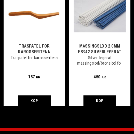
TRÄSPATEL FÖR
MÄSSINGSLOD 2,0MM
KAROSSERITENN
ES942 SILVERLEGERAT
Träspatel för karosseritenn
Silver-legerat
mässingslod/bronslod för
hård-
svetslödning/gassvetsning
157
450
KR
KR
med mycket god flytbarhet.
Förp 0,5kg
KÖP
KÖP