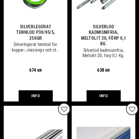
SILVERLEGERAT
SILVERLOD
TENNLOD P30/95/5,
KADMIUMFRIA,
250GR
MELTOLIT 20, FÖRP 0,1
KG.
Silverlegerat tennlod för
koppar-, mässings och stål
Silverlod kadmiumfria,
samt rostfria legeringar
Meltolit 20, förp 0,1 Kg.
som används främst för
VVS och kylindustrin. 250
674
638
KR
KR
gr.
INFO
INFO
Lägg till i favoriter
Lägg