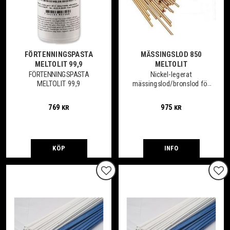
FÖRTENNINGSPASTA
MÄSSINGSLOD 850
MELTOLIT 99,9
MELTOLIT
FÖRTENNINGSPASTA
Nickel-legerat
MELTOLIT 99,9
mässingslod/bronslod för
hård-
svetslödning/gassvetsning
769
975
KR
KR
i olegerat stål samt
låglegerat stål samt viss
mån koppar och
kopparlegeringar.
KÖP
INFO
Lägg till i favoriter
Lägg