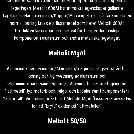
Meltolit 608Al har väldigt låg arbetstemperatur pga den speciella
legeringen. Meltolit 608Al har utmärkta egenskaper gällande
kapillärrördelar i aluminium/Koppar/Mässing etc. För åstadkomma en
normal lödning krävs ett flussmedel som heter Meltolit 600Al.
Produkten lämpar sig mycket väl för temperaturkänsliga
komponenter i aluminium och andra metalliska legeringar.
Meltolit MgAl
Aluminium/magnesiumlod/Aluminium/magnesiumtigsvetstråd för
lödning och tig svetsning av aluminium och
aluminium/magnesiumlegeringar. Används för sammafogning av
”lättmetall” typ motorblock, fälgar och bildelar samt komponenter i
”lättmetall”. Vid lödning måste ett Meltolit MgAl flussmedel användas
för att ”bryta” oxiden på ”lättmetallen”.
Meltolit 50/50