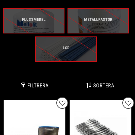
FLUSSMEDEL
METALLPASTOR
LOD
FILTRERA
SORTERA
Lägg till i favoriter
Lägg