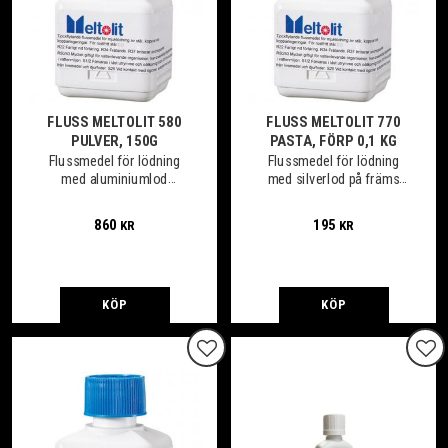
FLUSS MELTOLIT 580
FLUSS MELTOLIT 770
PULVER, 150G
PASTA, FÖRP 0,1 KG
Flussmedel för lödning
Flussmedel för lödning
med aluminiumlod
med silverlod på främs
(AlSi12), pulver, förp 150g
stål, pasta
860
195
KR
KR
KÖP
KÖP
Lägg till i favoriter
Lägg