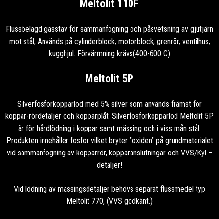
Meltolit 110F
Flussbelagd gasstav för sammanfogning och påsvetsning av gjutjärn
mot stål; Används på cylinderblock, motorblock, grenrör, ventilhus,
kugghjul. Förvärmning krävs(400-600 C)
Meltolit 5P
Silverfosforkopparlod med 5% silver som används främst för
koppar-rördetaljer och kopparplåt. Silverfosforkopparlod Meltolit 5P
är för hårdlödning i koppar samt mässing och i viss mån stål.
Produkten innehåller fosfor vilket bryter ”oxiden” på grundmaterialet
vid sammanfogning av kopparrör, kopparanslutningar och VVS/Kyl –
detaljer!
Vid lödning av mässingsdetaljer behövs separat flussmedel typ
Meltolit 770, (VVS godkänt.)