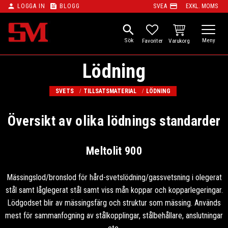
person
feed
payment
LOGGA IN
BLOGG
SVEA
EXKL. MOMS
Meny
search
KUNDVAGN
FAVORITER
Lödning
SVETS
TILLSATSMATERIAL
LÖDNING
Översikt av olika lödnings standarder
Meltolit 900
Mässingslod/bronslod för hård-svetslödning/gassvetsning i olegerat
stål samt låglegerat stål samt viss mån koppar och kopparlegeringar.
Lödgodset blir av mässingsfärg och struktur som mässing. Används
mest för sammanfogning av stålkopplingar, stålbehållare, anslutningar