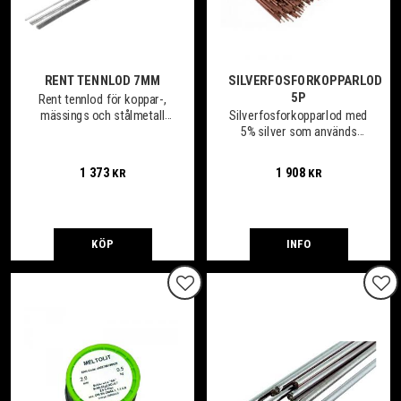
RENT TENNLOD 7MM
SILVERFOSFORKOPPARLOD
5P
Rent tennlod för koppar-,
mässings och stålmetall
Silverfosforkopparlod med
legeringar. Förp 1 kg
5% silver som används
främst för koppar-
rördetaljer och kopparplåt
1 373
1 908
KR
KR
KÖP
INFO
Lägg till i favoriter
Lägg