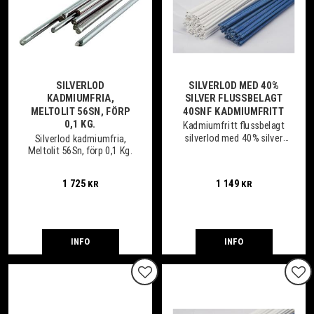
SILVERLOD
SILVERLOD MED 40%
KADMIUMFRIA,
SILVER FLUSSBELAGT
MELTOLIT 56SN, FÖRP
40SNF KADMIUMFRITT
0,1 KG.
Kadmiumfritt flussbelagt
silverlod med 40% silver
Silverlod kadmiumfria,
som används för samtliga
Meltolit 56Sn, förp 0,1 Kg.
metaller förutom
aluminium och dess
1 725
1 149
KR
KR
legeringar
INFO
INFO
Lägg till i favoriter
Lägg