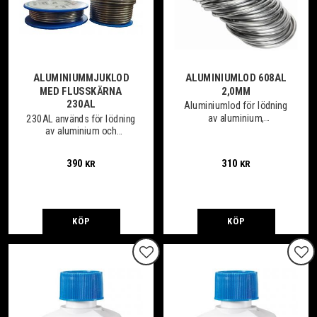
ALUMINIUMMJUKLOD
ALUMINIUMLOD 608AL
MED FLUSSKÄRNA
2,0MM
230AL
Aluminiumlod för lödning
av aluminium,
230AL används för lödning
aluminiumlegeringar och
av aluminium och
mot andra metaller såsom
aluminiumlegeringar samt
koppar, stål etc.
aluminium mot
390
310
KR
KR
kopparlegeringar
KÖP
KÖP
Lägg till i favoriter
Lägg