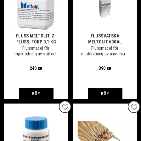
FLUSS MELTOLIT, Z-
FLUSSVÄTSKA
FLUSS, FÖRP 0,1 KG
MELTOLIT 600AL
Flussmedel för
Flussmedel för
mjuklödning av stål och
mjuklödning av aluminium
rostfritt stål.
och sammanfogning av
aluminium mot rostfritt
240
390
KR
KR
och koppar.
KÖP
KÖP
Lägg till i favoriter
Lägg