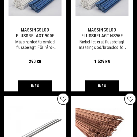
MÄSSINGSLOD
MÄSSINGSLOD
FLUSSBELAGT 900F
FLUSSBELAGT NS95F
Mässingslod/bronslod
Nickel-legerat flussbelagt
flussbelagt. För hård-
mässingslod/bronslod för
svetslödning/gassvetsning
hård-
i olegerat stål samt
svetslödning/gassvetsning
290
1 529
KR
KR
låglegerat stål samt viss
i olegerat stål samt
mån koppar och
gjutjärn och aducergods.
kopparlegeringar
INFO
INFO
Lägg till i favoriter
Lägg