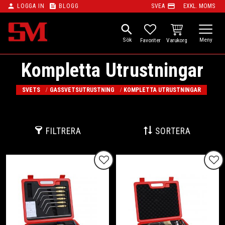
person
feed
payment
LOGGA IN
BLOGG
SVEA
EXKL. MOMS
Meny
search
KUNDVAGN
FAVORITER
Kompletta Utrustningar
SVETS
GASSVETSUTRUSTNING
KOMPLETTA UTRUSTNINGAR
FILTRERA
SORTERA
Lägg till i favoriter
Lägg