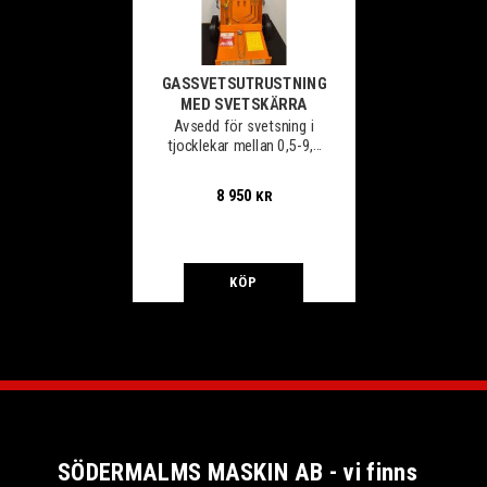
GASSVETSUTRUSTNING
MED SVETSKÄRRA
Avsedd för svetsning i
tjocklekar mellan 0,5-9,0
mm samt skärning i
material mellan 3-50 mm.
8 950
KR
KÖP
SÖDERMALMS MASKIN AB - vi finns