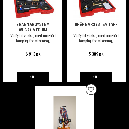
BRÄNNARSYSTEM
BRÄNNARSYSTEM TYP-
WHC21 MEDIUM
11
Välfylld väska, med innehåll
Välfylld väska, med innehåll
lämplig för skärning,
lämplig för skärning,
svetsning, värmning och
svetsning, värmning och
lödning.
lödning
6 913
5 389
KR
KR
KÖP
KÖP
Lägg till i favoriter