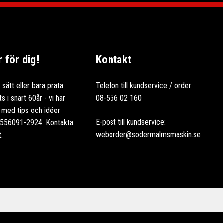
för dig!
Kontakt
 sätt eller bara prata
Telefon till kundservice / order:
 i snart 60år - vi har
08-556 02 160
ag med tips och idéer
E-post till kundservice:
: 556091-2924. Kontakta
weborder@sodermalmsmaskin.se
t.