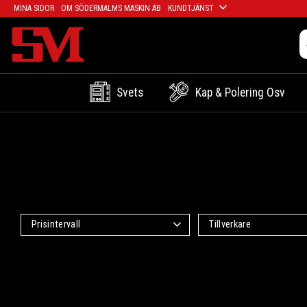
MINA SIDOR
OM SÖDERMALMS MASKIN AB
KUNDTJÄNST
Svets
Kap & Polering Osv
Prisintervall
Tillverkare
2 632
6 482
Aga
2