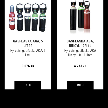
GASFLASKA AGA, 5
GASFLASKA AGA,
LITER
UNICYL 10/11L
Hyresfri gasflaska AGA, 5
Hyresfri gasflaska AGA
liter
Unicyl 10-11 liter
3 076
4 773
KR
KR
INFO
INFO