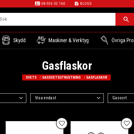
contact_phone
feed
08-556 02 160
BLOGG
Skydd
Maskiner & Verktyg
Övriga Pro
Gasflaskor
SVETS
GASSVETSUTRUSTNING
GASFLASKOR
Visa endast
Gassort
Finns i lager
2
Mison 18
2
Acetylen
2
Lägg till i favoriter
Lägg
Visa fler